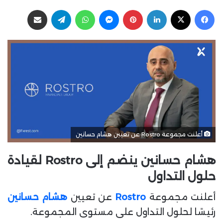
ر
فيسبوك
‫X
لينكدإن
بينتيريست
ماسنجر
واتساب
تيلقرام
مشاركة عبر البريد
س
ل
ب
ر
ي
د
ا
إ
ل
ك
أعلنت مجموعة Rostro عن تعيين هشام حسانين
ت
ر
هشام حسانين ينضم إلى Rostro لقيادة
و
ن
حلول التداول
ي
أعلنت مجموعة
Rostro
عن تعيين
هشام حسانين
ا
رئيسًا لحلول التداول على مستوى المجموعة.