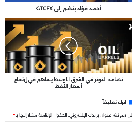
ي
ن
أحمد فؤاد ينضم إلى GTCFX
ض
م
ت
إ
ص
ل
ا
ى
ع
G
د
T
ا
C
ل
F
ت
X
و
ت
تصاعد التوتر في الشرق الأوسط يساهم في إرتفاع
ر
أسعار النفط
ف
ي
اترك تعليقاً
ا
ل
لن يتم نشر عنوان بريدك الإلكتروني.
الحقول الإلزامية مشار إليها بـ
*
ش
ر
ا
ق
ل
ا