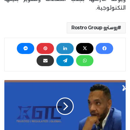
التكنولوجية.
روسترو Rostro Group
أ
ح
م
د
ف
ؤ
ا
د