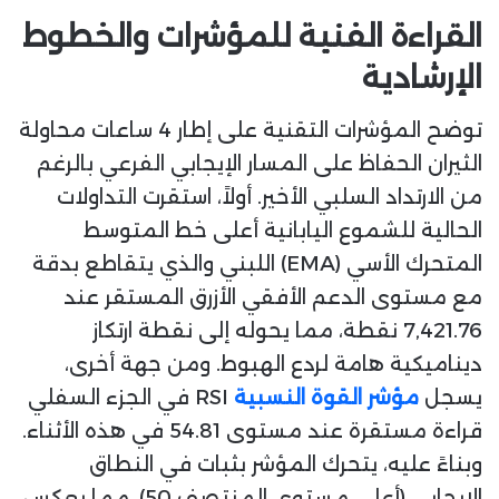
القراءة الفنية للمؤشرات والخطوط
الإرشادية
توضح المؤشرات التقنية على إطار 4 ساعات محاولة
الثيران الحفاظ على المسار الإيجابي الفرعي بالرغم
من الارتداد السلبي الأخير. أولاً، استقرت التداولات
الحالية للشموع اليابانية أعلى خط المتوسط
المتحرك الأسي (EMA) اللبني والذي يتقاطع بدقة
مع مستوى الدعم الأفقي الأزرق المستقر عند
7,421.76 نقطة، مما يحوله إلى نقطة ارتكاز
ديناميكية هامة لردع الهبوط. ومن جهة أخرى،
يسجل
مؤشر القوة النسبية
RSI في الجزء السفلي
قراءة مستقرة عند مستوى 54.81 في هذه الأثناء.
وبناءً عليه، يتحرك المؤشر بثبات في النطاق
الإيجابي (أعلى مستوى المنتصف 50)، مما يعكس