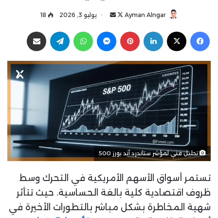
Ayman Alngar
ت
أ
يوليو 3, 2026
18
ا
ر
فيسبوك
‫X
لينكدإن
بينتيريست
ماسنجر
واتساب
تيلقرام
مشاركة عبر البريد
ب
س
ع
ل
ع
ب
ل
ر
ى
ي
X
د
ا
إ
ل
ك
تحليل فني لمؤشر ستاندرد آند بورز 500
ت
ر
تستمر أسواق الأسهم الأمريكية في التحرك وسط
و
ن
ظروف اقتصادية كلية بالغة الحساسية. حيث تتأثر
ي
شهية المخاطرة بشكل مباشر بالتطورات الأخيرة في
ا