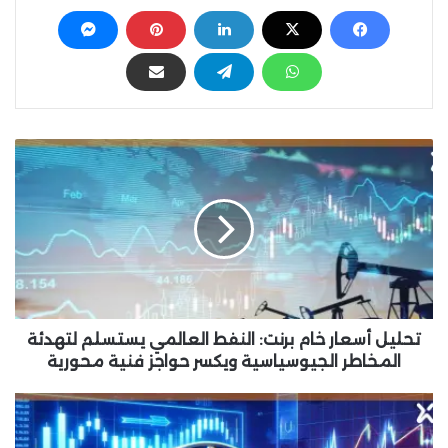
ت
ح
ل
ي
ل
أ
س
ع
ا
ر
تحليل أسعار خام برنت: النفط العالمي يستسلم لتهدئة
خ
المخاطر الجيوسياسية ويكسر حواجز فنية محورية
ا
م
ت
ب
ح
ر
ل