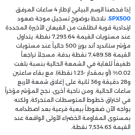
إذا فحصنا الرسم البياني لإطار 4 ساعات المرفق
SPX500
، نلاحظ بوضوح تسجيل موجة صعود
ارتدادية قوية انطلقت من القيعان الأخيرة المحددة
عند مستويات القيمة 7,293.64 نقطة. يتداول
مؤشر ستاندرد آند بورز 500 حالياً عند مستويات
القيمة 7,489.58 نقطة بدقة. مسجلاً تراجعاً
طفيفاً للغاية في الشمعة الحالية بنسبة بلغت
0.02% (أو بمقدار -1.23 نقطة). مع بقاء ساعتين
و28 دقيقة و36 ثانية على إغلاق شمعة الأربع
ساعات الحالية. ومن ناحية أخرى، نجح المؤشر مؤخراً
في اختراق خطوط المتوسطات المتحركة، ولكنه
يواجه الآن ضغوطاً بيعية فرعية بعد اصطدامه
بمستوى المقاومة الخضراء الأولى الواقعة عند
القيمة 7,534.63 نقطة.