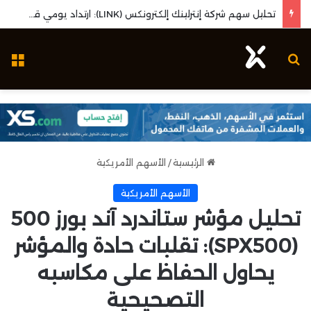
تحليل سهم شركة إنترلينك إلكترونكس (LINK): ارتداد يومي قوي واختبار مستويات المقاومة المحورية
بحث عن
ال
الرئيسية
/
الأسهم الأمريكية
الأسهم الأمريكية
تحليل مؤشر ستاندرد آند بورز 500
(SPX500): تقلبات حادة والمؤشر
يحاول الحفاظ على مكاسبه
التصحيحية