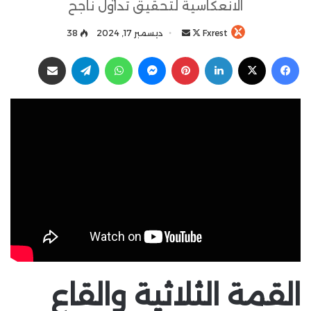
الانعكاسية لتحقيق تداول ناجح
Fxrest
ت
أ
ديسمبر 17, 2024
38
ا
ر
فيسبوك
‫X
لينكدإن
بينتيريست
ماسنجر
واتساب
تيلقرام
مشاركة عبر البريد
ب
س
ع
ل
ع
ب
ل
ر
ى
ي
X
د
ا
إ
ل
ك
ت
ر
و
ن
القمة الثلاثية والقاع
ي