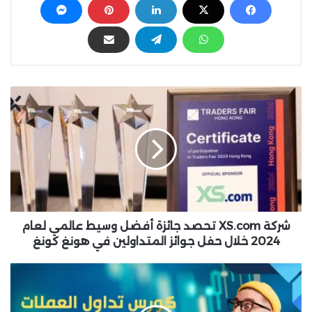
ش
ر
ك
ة
X
S
.
c
o
m
شركة XS.com تحصد جائزة أفضل وسيط عالمي لعام
ت
2024 خلال حفل جوائز المتداولين في هونغ كونغ
ح
ص
ت
د
ع
ج
ل