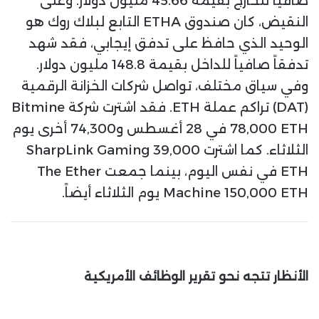
صافياً للخارج بقيمة 45.66 مليون دولار. وعلى
النقيض، كان صندوق ETHA التابع لبلاك روك هو
الوحيد الذي حافظ على تدفق إيجابي، فقد شهد
تدفقاً صافياً للداخل بقيمة 148.8 مليون دولار.
وفي سياق مختلف، تواصل شركات الخزانة الرقمية
(DAT) تراكم عملة ETH. فقد اشترت شركة Bitmine
78,000 ETH في 28 أغسطس و74,300 أخرى يوم
الثلاثاء. كما اشترت SharpLink Gaming 39,000
ETH في نفس اليوم، بينما جمعت The Ether
Machine 150,000 ETH يوم الثلاثاء أيضاً.
الأنظار تتجه نحو تقرير الوظائف الأمريكية