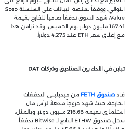
التغيير مع تدفق رأس المال للخارج لليوم الرابع على
التوالي. ووفقاً لمنصة البيانات على السلسلة Soso
Value، شهد السوق تدفقاً صافياً للخارج بقيمة
167.41 مليون دولار يوم الخميس. وقد تزامن هذا
مع إغلاق سعر ETH عند 4,275 دولاراً.
تباين في الأداء بين الصناديق وشركات DAT
قاد
صندوق FETH
من فيديليتي التدفقات
الخارجة، حيث شهد خروجاً مذهلاً لرأس مال
استثماري بقيمة 216.68 مليون دولار. وبالمثل،
سجل صندوق ETHW التابع لـ Bitwise تدفقاً