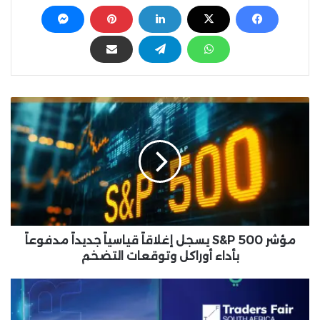
م
ؤ
ش
ر
S
&
P
5
0
0
مؤشر S&P 500 يسجل إغلاقاً قياسياً جديداً مدفوعاً
ي
بأداء أوراكل وتوقعات التضخم
س
ج
"
ل
إ
إ
ك