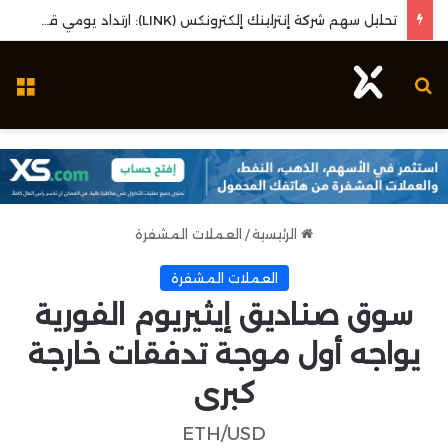
تحليل سهم شركة إنترلينك إلكترونكس (LINK): ارتداد يومي قوي واختبار مستويات المقاومة المحورية
بحث عن
ال
الرئيسية
/
العملات المشفرة
العملات المشفرة
سوق صناديق إيثيريوم الفورية
يواجه أول موجة تدفقات خارجة
كبرى
ETH/USD