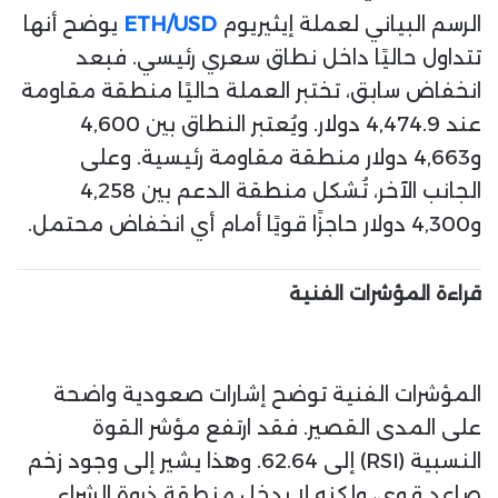
الرسم البياني لعملة إيثيريوم
ETH/USD
يوضح أنها
تتداول حاليًا داخل نطاق سعري رئيسي. فبعد
انخفاض سابق، تختبر العملة حاليًا منطقة مقاومة
عند 4,474.9 دولار. ويُعتبر النطاق بين 4,600
و4,663 دولار منطقة مقاومة رئيسية. وعلى
الجانب الآخر، تُشكل منطقة الدعم بين 4,258
و4,300 دولار حاجزًا قويًا أمام أي انخفاض محتمل.
قراءة المؤشرات الفنية
المؤشرات الفنية توضح إشارات صعودية واضحة
على المدى القصير. فقد ارتفع مؤشر القوة
النسبية (RSI) إلى 62.64. وهذا يشير إلى وجود زخم
صاعد قوي، ولكنه لا يدخل منطقة ذروة الشراء