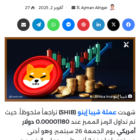
Ayman Alngar
ت
أ
أكتوبر 2, 2025
27
ا
ر
فيسبوك
‫X
لينكدإن
بينتيريست
ماسنجر
واتساب
تيلقرام
مشاركة عبر البريد
ب
س
ع
ل
ع
ب
ل
ر
ى
ي
X
د
ا
إ
ل
ك
شيبا إينو Shiba Inu
ت
ر
شهدت
عملة شيبا إينو
(SHIB)
تراجعاً ملحوظاً، حيث
و
ن
تم تداول الرمز المميز عند
0.00001180 دولار
ي
أمريكي
يوم الجمعة 26 سبتمبر، وهو أدنى
ا