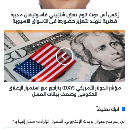
ت
ك
و
إكس أس دوت كوم تعيّن شارليني فاسوتيفان مديرة
م
قطرية للهند لتعزيز حضورها في الأسواق الآسيوية
ت
ع
م
يّ
ؤ
ن
ش
ش
ر
ا
ا
ر
ل
ل
د
ي
و
ن
ل
ي
ا
مؤشر الدولار الأمريكي (DXY) يتراجع مع استمرار الإغلاق
ف
ر
الحكومي وضعف بيانات العمل
ا
ا
س
ل
اترك تعليقاً
و
أ
ت
م
لن يتم نشر عنوان بريدك الإلكتروني.
الحقول الإلزامية مشار إليها بـ
*
ي
ر