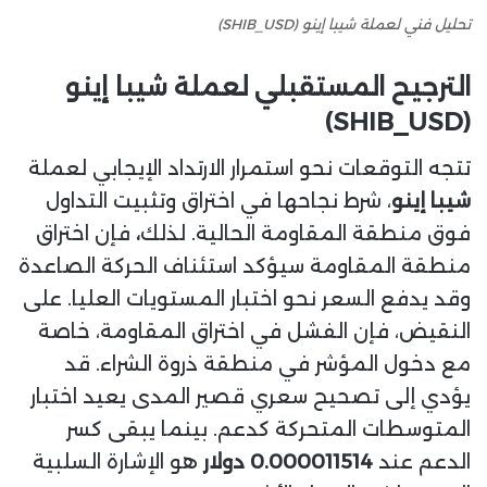
تحليل فني لعملة شيبا إينو (SHIB_USD)
الترجيح المستقبلي لعملة
شيبا إينو
(SHIB_USD)
تتجه التوقعات نحو استمرار الارتداد الإيجابي لعملة
شيبا إينو
، شرط نجاحها في اختراق وتثبيت التداول
فوق منطقة المقاومة الحالية. لذلك
،
فإن اختراق
منطقة المقاومة سيؤكد استئناف الحركة الصاعدة
وقد يدفع السعر نحو اختبار المستويات العليا. على
النقيض، فإن الفشل في اختراق المقاومة، خاصة
مع دخول المؤشر في منطقة ذروة الشراء. قد
يؤدي إلى تصحيح سعري قصير المدى يعيد اختبار
المتوسطات المتحركة كدعم. بينما يبقى كسر
الدعم عند
0.000011514 دولار
هو الإشارة السلبية