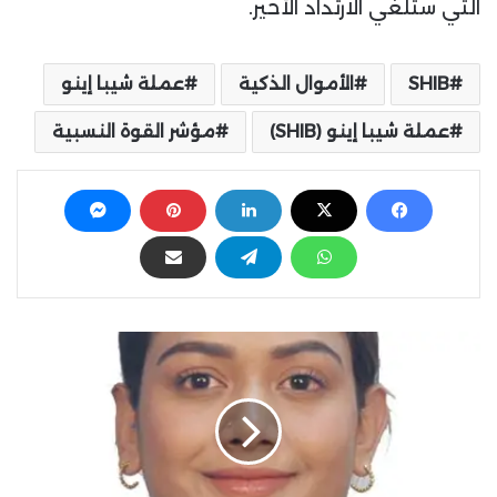
التي ستلغي الارتداد الأخير.
SHIB
الأموال الذكية
عملة شيبا إينو
عملة شيبا إينو (SHIB)
مؤشر القوة النسبية
إ
ك
س
أ
س
د
و