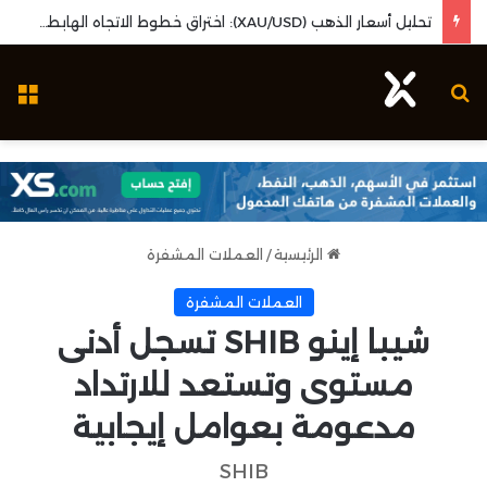
تحليل سهم مجموعة صافولا: نمو الأرباح الفصلية وارتكاز فني محوري لإعادة استهداف المقاومات
بحث عن
ال
الرئيسية
/
العملات المشفرة
العملات المشفرة
شيبا إينو SHIB تسجل أدنى
مستوى وتستعد للارتداد
مدعومة بعوامل إيجابية
SHIB