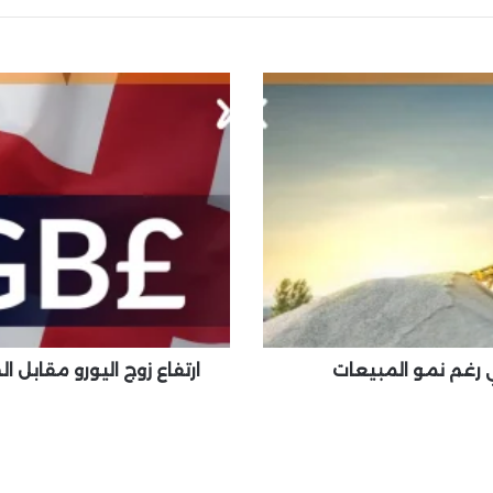
ا
ر
ت
ف
ا
ع
ز
و
ج
ا
ل
ي
و
ني رغم نمو المبيعات
ر
و
م
ق
ا