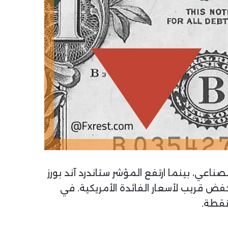
اعي، بينما ارتفع المؤشر ستاندرد آند بورز
 خفض قريب لأسعار الفائدة الأمريكية. في