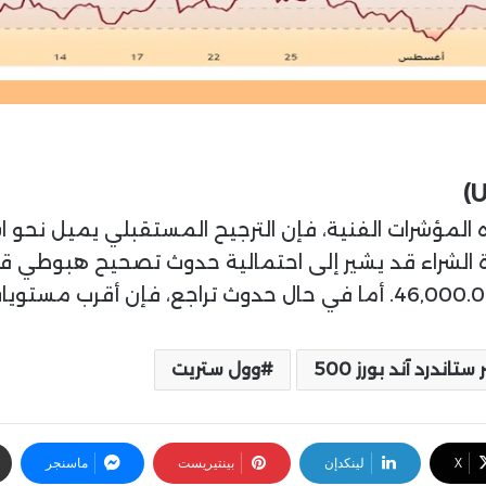
 المؤشرات الفنية، فإن الترجيح المستقبلي يميل نحو ا
الشراء قد يشير إلى احتمالية حدوث تصحيح هبوطي قص
تاندرد آند بورز 500
وول ستريت
‫X
لينكدإن
بينتيريست
ماسنجر