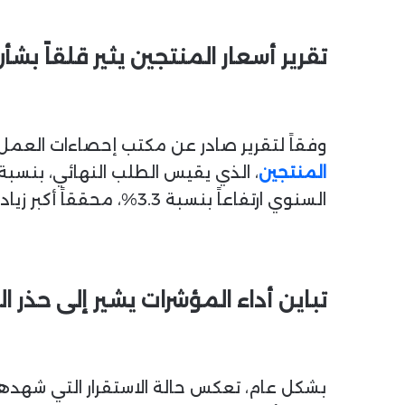
تقرير أسعار المنتجين يثير قلقاً بش
وفقاً لتقرير صادر عن مكتب إحصاءات العمل ا
المنتجين
السنوي ارتفاعاً بنسبة 3.3%، محققاً أكبر زيادة منذ فبراير الماضي ومتخطياً بشكل كبير هدف التضخم الذي وضعه الاحتياطي الفدرالي عند 2%.
تباين أداء المؤشرات يشير إلى حذر 
بشكل عام، تعكس حالة الاستقرار التي شهدها مؤ