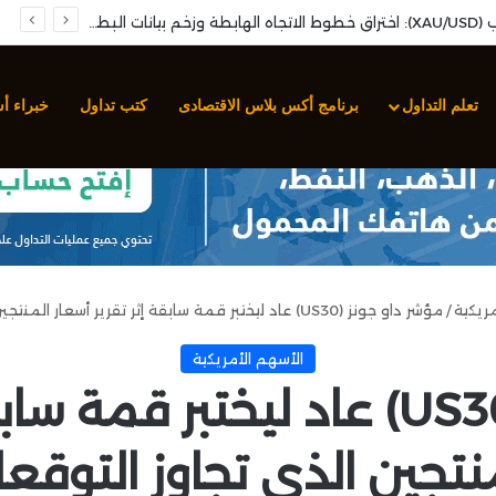
تحليل سهم مجموعة صافولا: نمو الأرباح الفصلية وارتكاز فني محوري لإعادة استهداف المقاومات
تعلم التداول
برنامج أكس بلاس الاقتصادى
كتب تداول
خبراء أ
مريكية
/
مؤشر داو جونز (US30) عاد ليختبر قمة سابقة إثر تقرير أسعار المنتجين الذي تجاوز التوقعات
الأسهم الأمريكية
مؤشر داو جونز (US30) عاد ليختبر
نتجين الذي تجاوز التوقع