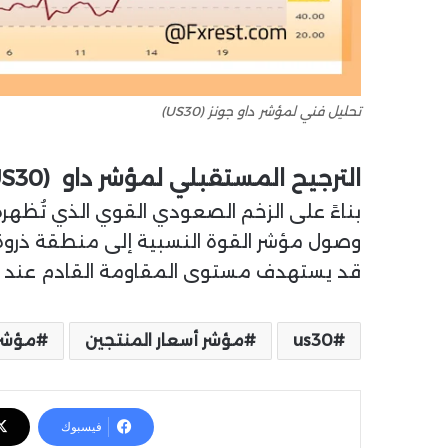
تحليل فني لمؤشر داو جونز (US30)
الترجيح المستقبلي
لمؤشر داو
(US30)
بناءً على الزخم الصعودي القوي الذي تُظهره
وصول مؤشر القوة النسبية إلى منطقة ذروة 
قد يستهدف مستوى المقاومة القادم عند 46,000.0. أما في حال حدوث تراجع، فإن أقرب مستويات الدعم تقع عند 44,676.4 و43,909.7.
us30
مؤشر أسعار المنتجين
مؤشر س
فيسبوك