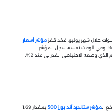
سنوات خلال شهر يوليو. فقد قفز
مؤشر أسعار
، الذي يقيس الطلب النهائي، بنسبة 0.9% شهرياً، متجاوزاً توقعات المحللين التي بلغت 0.2%. وفي الوقت نفسه، سجل المؤشر
ع ال
مؤشر ستاندرد آند بورز 500
بمقدار 1.69