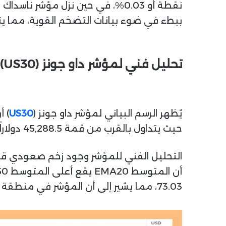
ببطء في ضوء بيانات التضخم القوية، مما يت
تحليل فني لمؤشر داو جونز (US30)
يُظهر الرسم البياني لمؤشر داو جونز (
US30
حيث يتداول بالقرب من قمة 45,288.5 دولاراً، محققاً بذلك اختراقاً لمستوى المقاومة السابق عند 45,131.2.
73.03، مما يشير إلى أن المؤشر في منطقة ذروة الشراء.