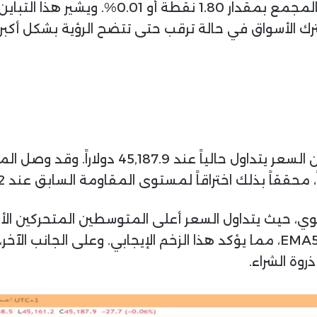
نقطة أو 0.03%، في حين نزل مؤشر ناسداك المج
رك الأسواق في حالة ترقب حتى تتضح الرؤية بشكل أكبر 
) أن السعر يتداول حالياً عند 7.9