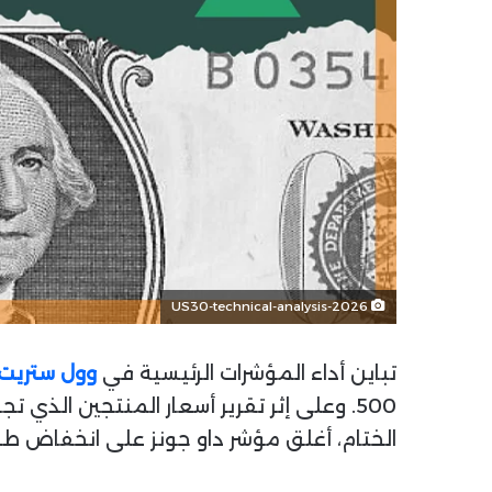
US30-technical-analysis-2026
تباين أداء المؤشرات الرئيسية في
وول ستريت
500. وعلى إثر تقرير أسعار المنتجين الذي
الختام، أغلق مؤشر داو جونز على انخفاض طفيف بلغ 19.70 نقطة أو 0.04% ليصل إلى 