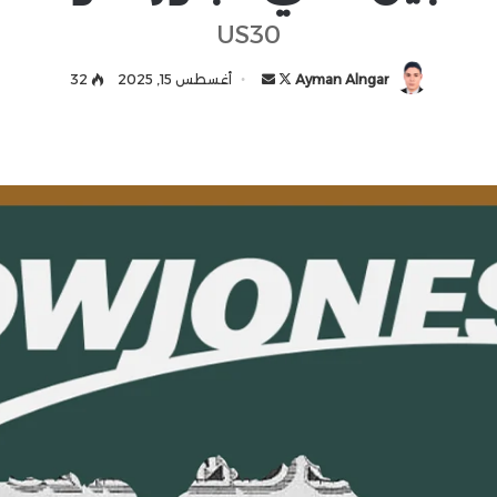
US30
Ayman Alngar
ت
أ
أغسطس 15, 2025
32
ا
ر
ب
س
ع
ل
ع
ب
ل
ر
ى
ي
X
د
ا
إ
ل
ك
ت
ر
و
ن