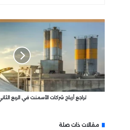
ت
ر
ا
ج
ع
أ
ر
ب
ا
ح
ش
ر
ك
تراجع أرباح شركات الأسمنت في الربع الثا
ا
ت
ا
ل
مقالات ذات صلة
أ