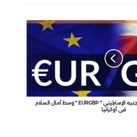
ارتفاع زوج اليورو مقابل الجنيه الإسترليني " EURGBP " وسط آمال السلام
في أوكرانيا