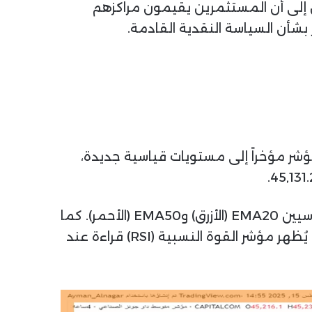
مع بمقدار 1.80 نقطة أو 0.01%. ويشير هذا التباين إلى أن المستثمرين يقيمون مراكزهم
بشأن السياسة النقدية القادمة.
45,18 دولاراً. وقد وصل المؤشر مؤخراً إلى مستويات قياسية جديدة،
التحليل الفني للمؤشر وجود زخم صعودي قوي، حيث يتداول السعر أعلى المتوسطين المتحركين الأسيين EMA20 (الأزرق) وEMA50 (الأحمر). كما
أن المتوسط EMA20 يقع أعلى المتوسط EMA50، مما يؤكد هذا الزخم الإيجابي. وعلى الجانب الآخر، يُظهر مؤشر القوة النسبية (RSI) قراءة عند