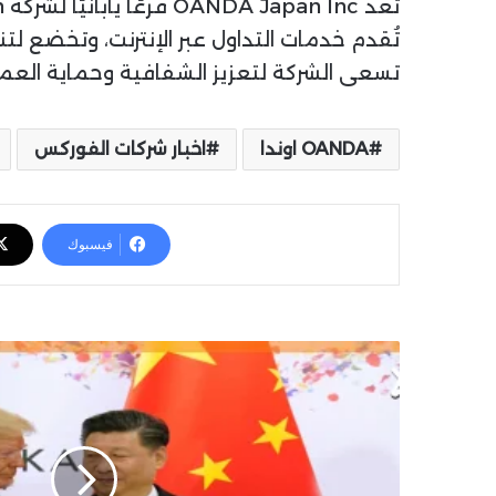
تُعد OANDA Japan Inc فرعًا يابانيًا لشركة OANDA Corporation العالمية.
تُقدم خدمات التداول عبر الإنترنت، وتخضع لت
تسعى الشركة لتعزيز الشفافية وحماية العملا
OANDA اوندا
اخبار شركات الفوركس
فيسبوك
ت
ر
ا
م
ب
ي
ع