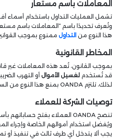
المعاملات باسم مستعار
تشمل العمليات التداول باستخدام أسماء أفراد
وتُعرف تحديدًا باسم “المعاملات باسم مستعا
هذا النوع من
التداول
ممنوع بموجب القوانين ا
المخاطر القانونية
بموجب القانون، تُعد هذه المعاملات غير قا
قد تُستخدم
لغسيل الأموال
أو التهرب الضريب
لذلك، تلتزم OANDA بمنع هذا النوع من السلوك المالي.
توصيات الشركة للعملاء
تنصح OANDA العملاء بفتح حساباتهم بأسمائهم الحقيقية فقط.
ويُفضل استخدام أموالهم الخاصة وإجراء الم
يجب ألا يتدخل أي طرف ثالث في تنفيذ أو تم