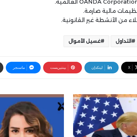
نظيمات مالية صارمة.
ء من الأنشطة غير القانونية.
التداول
غسيل الأموال
‫X
لينكدإن
بينتيريست
ماسنجر
D
a
m
a
n
M
a