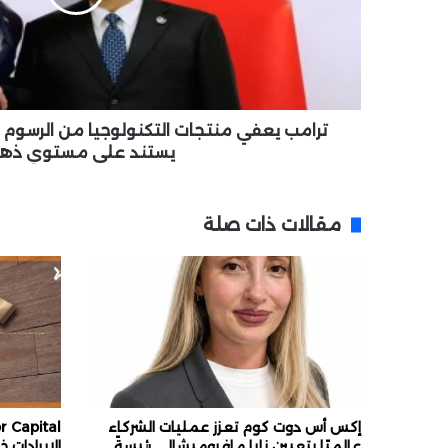
ف
ي
م
ن
ت
ج
ترامب يعفي منتجات التكنولوجيا من الرسوم ال
ا
يستند علي مستوي ذه
ت
ا
ل
مقالات ذات صلة
ت
ك
ن
و
ل
و
ج
ي
ا
م
إكس أس دوت كوم تعزز عمليات الشركاء
ن
عالميًا بتعيين نايا مافروميشالي رئيسةً