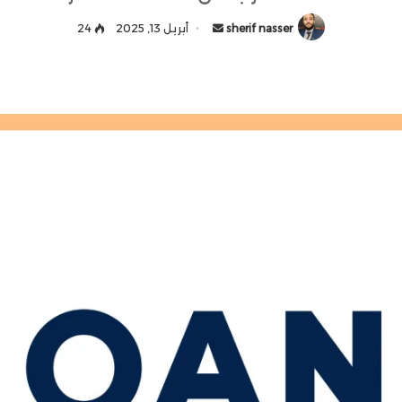
sherif nasser
أ
أبريل 13, 2025
24
ر
س
ل
ب
ر
ي
د
ا
إ
ل
ك
ت
ر
و
ن
ي
ا