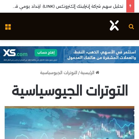
تحليل سهم شركة إنترلينك إلكترونكس (LINK): ارتداد يومي قوي واختبار مستويات المقاومة المحورية
بحث عن
ال
الرئيسية
/
التوترات الجيوسياسية
التوترات الجيوسياسية