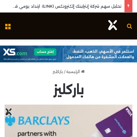
تحليل سهم شركة إنترلينك إلكترونكس (LINK): ارتداد يومي قوي واختبار مستويات المقاومة المحورية
بحث عن
ال
الرئيسية
/
باركليز
باركليز