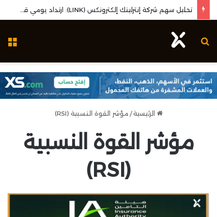
تحليل عملة باينانس كوين (BNB/USD): النطاق التجمعي وتحديد التوجه المستقبلي
بحث عن
ال
الرئيسية
/
مؤشر القوة النسبية (RSI)
مؤشر القوة النسبية
(RSI)