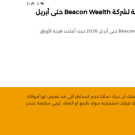
31
0
هيئة ASIC تُعلّق ترخيص الخدمات المالية لشركة Beacon Wealth حتى أبريل
هيئة ASIC تُعلّق ترخيص الخدمات المالية لشركة Beacon Wealth حتى أبريل 2026 حيث أعلنت هيئة الأوراق
ليك أن تدرك تمامًا حجم المخاطر التي قد تتعرض لها أموالك.
رارات استثمارية سواء بالبيع أو الشراء. يُرجى مراجعة تحذير