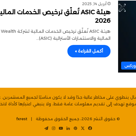
أبريل 14, 2025
2026
المالية والاستثمارات الأسترالية (ASIC)…
أكمل القراءة »
فوركس
لمال ينطوي على مخاطر عالية جدًا وقد لا يكون مناسبًا لجميع المستثمرين. ع
موقع تهدف إلى تقديم معلومات عامة فقط، ولا ينبغي اعتبارها كأداة لاتخاذ ق
© حقوق النشر 2026، جميع الحقوق محفوظة |
fxrest
‫X
فيسبوك
بينتيريست
لينكدإن
‫YouTube
انستقرام
تيلقرام