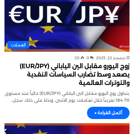
العملات
ديسمبر 22, 2025
0
20
زوج اليورو مقابل الين الياباني (EUR/JPY)
يصعد وسط تضارب السياسات النقدية
والتوترات العالمية
يتداول زوج اليورو مقابل الين الياباني (EUR/JPY) حالياً عند مستوى
184.70 تقريباً خلال تعاملات يوم الاثنين. وبناءً على ذلك، سجل…
أكمل القراءة »