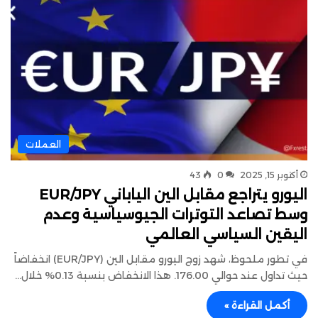
العملات
أكتوبر 15, 2025
0
43
اليورو يتراجع مقابل الين الياباني EUR/JPY
وسط تصاعد التوترات الجيوسياسية وعدم
اليقين السياسي العالمي
في تطور ملحوظ، شهد زوج اليورو مقابل الين (EUR/JPY) انخفاضاً
حيث تداول عند حوالي 176.00. هذا الانخفاض بنسبة 0.13% خلال…
أكمل القراءة »