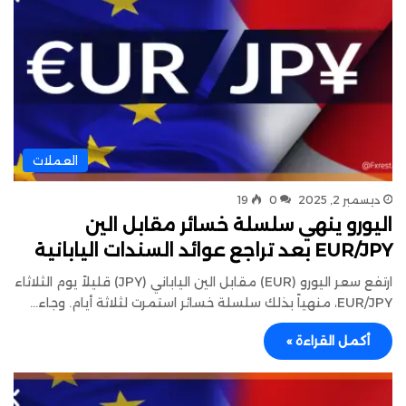
العملات
ديسمبر 2, 2025
0
19
اليورو ينهي سلسلة خسائر مقابل الين
EUR/JPY بعد تراجع عوائد السندات اليابانية
ارتفع سعر اليورو (EUR) مقابل الين الياباني (JPY) قليلاً يوم الثلاثاء
EUR/JPY، منهياً بذلك سلسلة خسائر استمرت لثلاثة أيام. وجاء…
أكمل القراءة »