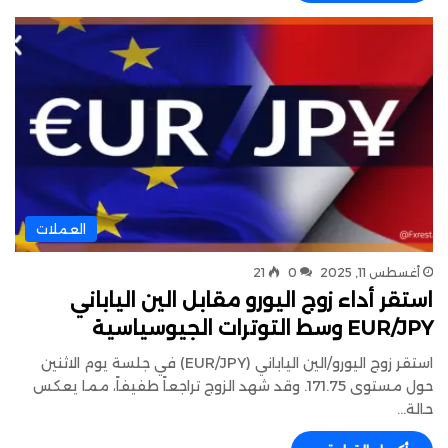
العملات
أغسطس 11, 2025
0
21
استقر أداء زوج اليورو مقابل الين الياباني
EUR/JPY وسط التوترات الجيوسياسية
استقر زوج اليورو/الين الياباني (EUR/JPY) في جلسة يوم الاثنين
حول مستوى 171.75. وقد شهد الزوج تراجعاً طفيفاً، مما يعكس
حالة…