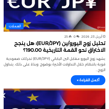
العملات
أبريل 23, 2026
0
25
تحليل زوج اليورو/ين (EUR/JPY): هل ينجح
الاختراق نحو القمة التاريخية 190.00؟
يشهد زوج اليورو مقابل الين الياباني (EUR/JPY) تحركات صعودية
قوية بانتظام خلال التداولات الأخيرة بوضوح. وبناءً على ذلك، يتداول
الزوج…
أكمل القراءة »