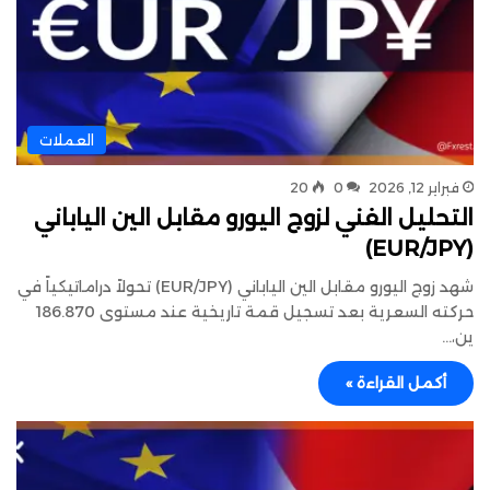
العملات
فبراير 12, 2026
0
20
التحليل الفني لزوج اليورو مقابل الين الياباني
(EUR/JPY)
شهد زوج اليورو مقابل الين الياباني (EUR/JPY) تحولاً دراماتيكياً في
حركته السعرية بعد تسجيل قمة تاريخية عند مستوى 186.870
ين،…
أكمل القراءة »