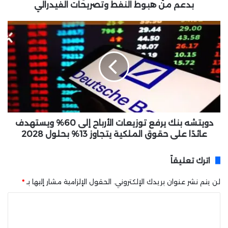
م
بدعم من هبوط النفط وتصريحات الفيدرالي
ر
ي
د
ك
و
ي
ي
م
ت
ق
ش
ا
ه
ب
ب
ل
ن
ا
ك
ل
ي
دويتشه بنك يرفع توزيعات الأرباح إلى 60% ويستهدف
د
ر
عائدًا على حقوق الملكية يتجاوز 13% بحلول 2028
و
ف
ل
ع
اترك تعليقاً
ا
ت
ر
و
لن يتم نشر عنوان بريدك الإلكتروني.
الحقول الإلزامية مشار إليها بـ
*
ا
ز
ل
ي
ا
ك
ع
ل
ن
ا
د