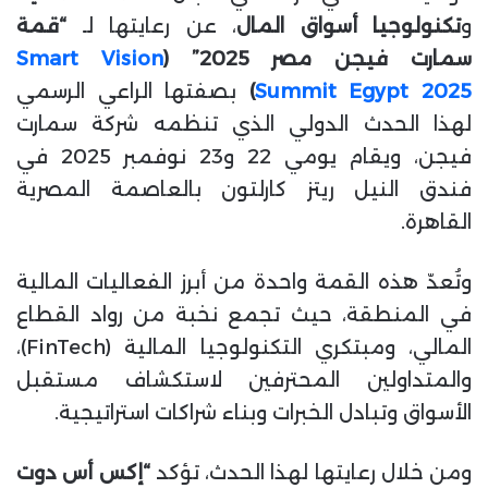
و
تكنولوجيا أسواق المال
، عن رعايتها لـ
“قمة
سمارت فيجن مصر 2025” (
Smart Vision
Summit Egypt 2025
)
بصفتها الراعي الرسمي
لهذا الحدث الدولي الذي تنظمه شركة سمارت
فيجن، ويقام يومي 22 و23 نوفمبر 2025 في
فندق النيل ريتز كارلتون بالعاصمة المصرية
القاهرة.
وتُعدّ هذه القمة واحدة من أبرز الفعاليات المالية
في المنطقة، حيث تجمع نخبة من رواد القطاع
المالي، ومبتكري التكنولوجيا المالية (FinTech)،
والمتداولين المحترفين لاستكشاف مستقبل
الأسواق وتبادل الخبرات وبناء شراكات استراتيجية.
ومن خلال رعايتها لهذا الحدث، تؤكد
“إكس أس دوت