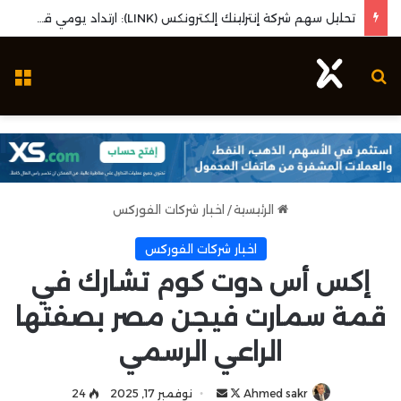
تحليل سهم شركة إنترلينك إلكترونكس (LINK): ارتداد يومي قوي واختبار مستويات المقاومة المحورية
بحث عن
ال
الرئيسية
/
اخبار شركات الفوركس
اخبار شركات الفوركس
إكس أس دوت كوم تشارك في
قمة سمارت فيجن مصر بصفتها
الراعي الرسمي
Ahmed sakr
ت
أ
نوفمبر 17, 2025
24