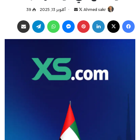
Ahmed sakr
ت
أ
أكتوبر 13, 2025
39
ا
ر
فيسبوك
‫X
لينكدإن
بينتيريست
ماسنجر
واتساب
تيلقرام
مشاركة عبر البريد
ب
س
ع
ل
ع
ب
ل
ر
ى
ي
X
د
ا
إ
ل
ك
ت
ر
و
ن
ي
ا