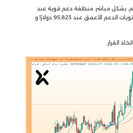
كوين. يلي هذا الدعم، بشكل مباشر، منطقة دعم قوية عند
100,764 دولارًا. في حال كسر السعر هذه المستويات، قد يتجه نحو الدعم عند 98,240 دولارًا، ثم مستويات الدعم الأعمق عند 95,823 دولارًا و
اذ القرار.