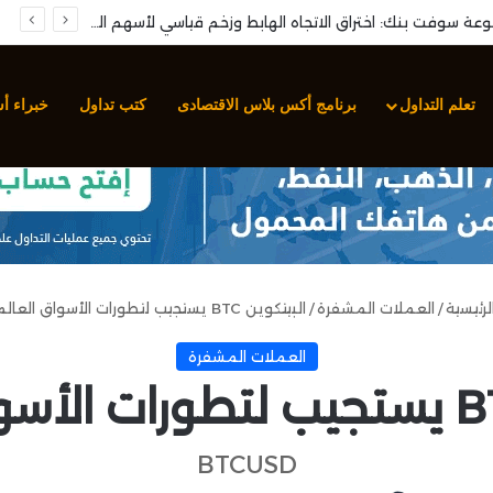
تحليل زوج الدولار الأمريكي مقابل الين الياباني (USD/JPY): كسر خط الاتجاه الصاعد وتدهور حاد نحو مناطق التشبع البيعي
تعلم التداول
برنامج أكس بلاس الاقتصادى
كتب تداول
خبراء أ
لرئيسية
/
العملات المشفرة
/
البيتكوين BTC يستجيب لتطورات الأسواق العالمية
العملات المشفرة
BTCUSD