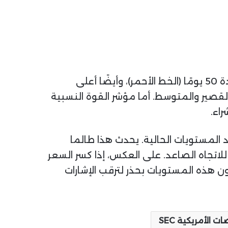
وفيما يخص المؤشرات الفنية، نلاحظ أن البيتكوين يتداول حاليًا أعلى المتوسط المتحرك البسيط لمدة 50 يومًا (الخط الأحمر)، وأيضًا أعلى
لقصير والمتوسط. أما مؤشر القوة النسبية
 المستويات الحالية. يحدث هذا طالما
استمرارية محتملة للاتجاه الصاعد. على العكس، إذا كسر السعر
المتداولون هذه المستويات بحذر لترقب الإشارات
ت الأمريكية SEC