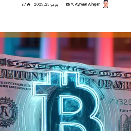
Ayman Alngar
ت
أ
يونيو 25, 2025
27
ا
ر
ب
س
ع
ل
ع
ب
ل
ر
ى
ي
X
د
ا
إ
ل
ك
ت
ر
و
ن
ي
ا