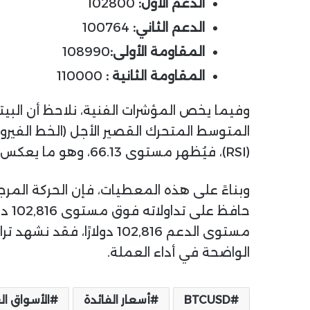
الدعم الأول:
102800
الدعم الثاني:
100764
المقاومة الأولى:
108990
المقاومة الثانية :
110000
المتوسط المتحرك القصير الأجل (الخط الفير
(RSI)، فيُظهر مستوى 66.13، وهو ما يعكس زخمًا إيجابيًا قويًا دون الدخول بعد في منطقة ذروة الشراء.
وبناءً على هذه المعطيات، فإن الحركة المرج
حاف
مستوى الدعم 102,816 دولا
الواضحة في أداء العملة.
BTCUSD
أسعار الفائدة
الأسواق ال