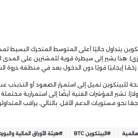
وزي). هذا يشير إلى سيطرة قوية للمشترين على المدى ا
حة للبيتكوين تميل إلى استمرار الصعود أو التذبذب عند
ظ على تداولاته فوق مستوى 102,816 دولارًا. تشير المؤشرات الفنية أيضًا إلى 
رًا، فقد نشهد تراجعًا نحو مستويات الدعم الأقل. بالتالي، يراقب 
عالمية
البيتكوين BTC
هيئة الأوراق المالية والبورصا