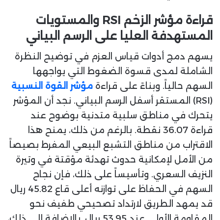
قراءة مؤشر الزخم RSI والمستويات
المستهدفة العليا على الرسم البياني
يسهم دمج أدوات قياس العزم في توضيح النظرة
الشاملة لمدى قسوة الضغوط التي يواجهها
السهم حالياً. وبناءً على قراءة
مؤشر القوة النسبية
(RSI) المستقر أسفل الرسم البياني. نجد أن المؤشر
يتحرك في مناطق سلبية متدنية بوضوح عند
قراءة 36.07 نقطة. بالرغم من ذلك، يمنح هذا
الاقتراب من مناطق التشبع البيعي المفرط بصيصاً
من الأمل لإمكانية حدوث تهدئة مؤقتة في وتيرة
النزيف السعري. وتأسيساً على ذلك، فإن نجاح
السهم في الحفاظ على توازنه أعلى قاع 45.82 ريال
قد يمهد الطريق لارتداد تصحيحي طفيف نحو
المقاومة الأولى عند 53.95 ريال. بالإضافة إلى ذلك،