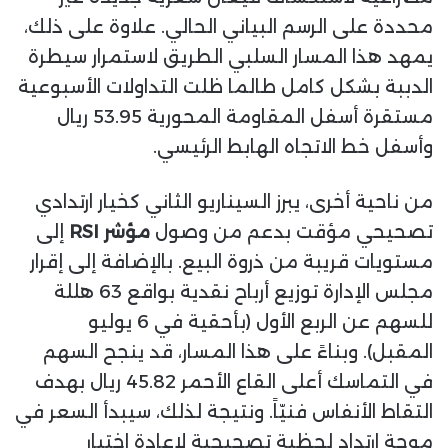
محددة على الرسم البياني الحالي. علاوة على ذلك،
يمهد هذا المسار السلبي الطريق لاستمرار سيطرة
الدببة بشكل كامل طالما ظلت التداولات الأسبوعية
مستقرة أسفل المقاومة المحورية 53.95 ريال
وأسفل خط الاتجاه الهابط الرئيسي.
من ناحية أخرى، يبرز السيناريو الثاني كخيار ارتدادي
تصحيحي مؤقت بدعم من وصول
مؤشر RSI
إلى
مستويات قريبة من ذروة البيع. بالإضافة إلى إقرار
مجلس الإدارة توزيع أرباح نقدية بواقع 63 هللة
للسهم عن الربع الأول (بأحقية في 6 يوليو
المقبل). وبناءً على هذا المسار، قد ينجح السهم
في التماسك أعلى القاع الأحمر 45.82 ريال بهدف
التقاط الأنفاس فنيّاً. ونتيجة لذلك، سيبدأ السعر في
موجة ارتداد لحظية تصحيحية لإعادة اختبار