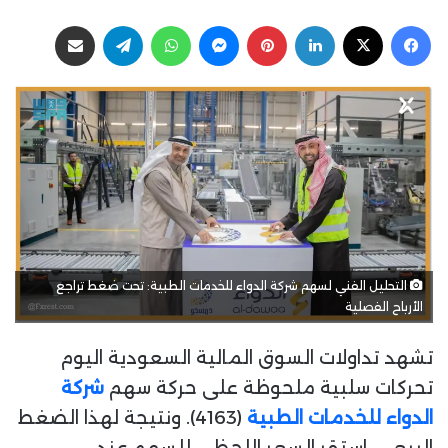
ا
ر
فيسبوك
‫X
لينكدإن
بينتيريست
ماسنجر
واتساب
تيلقرام
مشاركة عبر البريد
ب
س
ع
ل
ع
ب
ل
ر
ى
ي
X
د
ا
إ
ل
ك
ت
التحليل الفني لسهم شركة الدواء للخدمات الطبية: تحت ضغط تراجع
ر
الأرباح الفصلية
و
ن
تشهد تداولات السوق المالية السعودية اليوم
ي
تحركات سلبية ملحوظة على حركة سهم
شركة
ا
الدواء للخدمات الطبية
(4163). ونتيجة لهذا الضغط