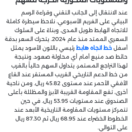
والمستويات المحورية الحرجة للسهم
عند الانتقال إلى الجانب التقني وقراءة الرسم
البياني على الفريم الأسبوعي، نلاحظ سيطرة كاملة
للاتجاه الهابط طويل المدى. وبناءً على السلوك
السعري الممتد منذ عام 2024. يتحرك السعر بدقة
أسفل
خط اتجاه هابط
رئيسي باللون الأسود يمثل
حائط صد منيع أمام أي محاولة صعود. ونتيجة
لهذا التراجع المستمر، يتداول السهم حالياً بالقرب
من خط الدعم التاريخي القريب المستقر عند القاع
الأفقي الأحمر عند مستوى 45.82 ريال. ومن ناحية
أخرى، تقع المقاومة القريبة الأبرز والمظللة بأعلى
الصندوق عند مستويات 53.95 ريال. في حين
تتمركز مستويات المقاومة التاريخية الأبعد عند
الخطوط الخضراء عند 68.95 ريال ثم 87.30 ريال
على التوالي.