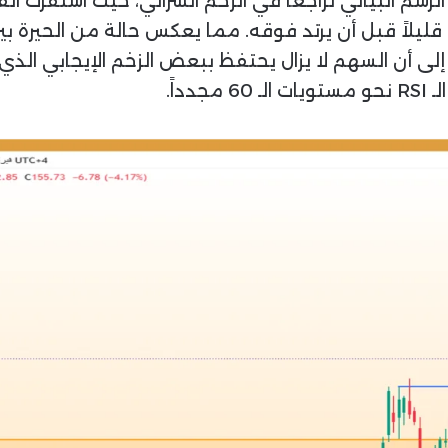
لاحظ أن المؤشر قد كسر خط المنتصف (50) قليلاً قبل أن يرتد فوقه. مما يعكس 
إلى أن السهم لا يزال يحتفظ ببعض الزخم الإيجابي الذي
داً.