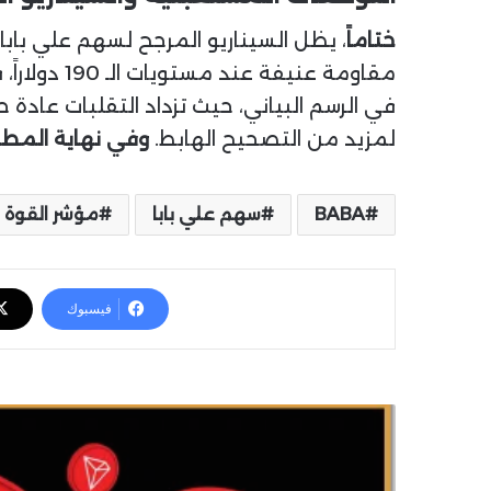
ختاماً
، يظل السيناريو المرجح لسهم علي با
مقاومة عنيفة عند مستويات الـ 190 دولاراً، فإن الحذر واجب عند هذه المناطق.
في الرسم البياني، حيث تزداد التقلبات عادة 
لمزيد من التصحيح الهابط.
وفي نهاية المط
BABA
سهم علي بابا
مؤشر القوة ا
فيسبوك
ا
ل
ت
ح