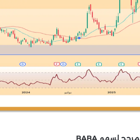
جح لسهم BABA