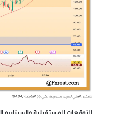
التحليل الفني لسهم مجموعة علي بابا القابضة (BABA)
التوقعات المستقبلية والسيناريو المر