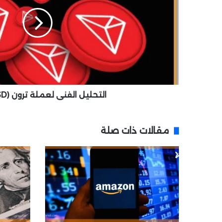
ل
ي
ل
ا
ل
ف
ن
ي
ل
التحليل الفني لعملة ترون (TRX/USD)
ع
م
ل
مقالات ذات صلة
ة
ت
ر
و
ن
(
T
R
X