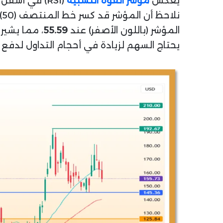
يعكس
مؤشر القوة النسبية
(RSI) في أسفل الرسم البياني تراجعاً في الزخم الشرائي، حيث استقرت القراءة عند مستوى
ن
المؤشر (باللون الأصفر) عند
55.59
، مما يشير 
يحتاج السهم لزيادة في أحجام التداول لدفع الـ RSI نحو مستويات الـ 60 مجد