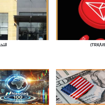
ل
ي
ل
ا
ل
ف
ن
ي
ل
التح
س
ه
م
ب
ن
د
ا
و
د