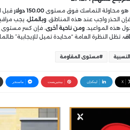
با هو محاولة التماسك فوق مستوى
150.00 دولار
قبل ا
وبالمثل
حول هذه المواعيد.
ومن ناحية أخرى
، فإن كسر مستوى
اف
، تظل النظرة العامة “محايدة تميل للإيجابية” طال
لنسبية
مستوى المقاومة
‫X
لينكدإن
بينتيريست
ماسنجر
ا
ل
ت
ح