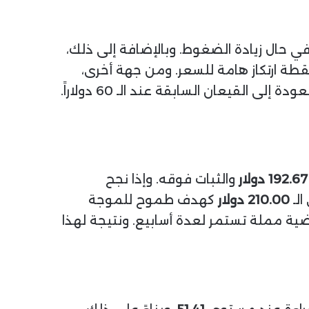
ي حال زيادة الضغوط. وبالإضافة إلى ذلك،
طة ارتكاز هامة للسعر. ومن جهة أخرى،
(الخط البرتقالي) تمثل مستوى دعم بعيد المدى يحمي السهم من العودة إلى القيعان السابقة عند الـ 60 دولاراً.
192.67 دولار
والثبات فوقه. وإذا نجح
الـ
210.00 دولار
كهدف طموح للموجة
كة عرضية مملة تستمر لعدة أسابيع. ونتيجة لهذا