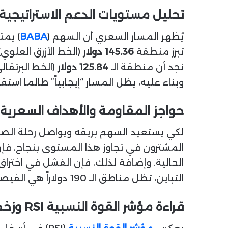
تحليل مستويات الدعم الاستراتيجية و
يُظهر المسار السعري أن السهم (
BABA
) يمت
تبرز منطقة
145.36 دولار
(الخط الأزرق العلو
نجد أن منطقة الـ
125.84 دولار
وبناءً عليه، يظل المسار “إيجابياً” طالما استقر التدا
حواجز المقاومة والأهداف السعرية 
لكي يستعيد السهم بريقه ويواصل رحلة الصعود
المشترون في تجاوز هذا المستوى بنجاح، فإ
الحالية. وإضافة لذلك، فإن الفشل في اختراق
التباين، تظل مناطق الـ 190 دولاراً هي الفيصل في تحديد قوة الدفع القادمة.
قراءة مؤشر القوة النسبية RSI وزخم التداول