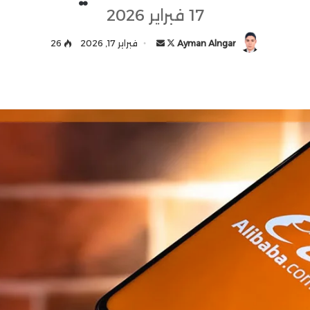
17 فبراير 2026
Ayman Alngar
ت
أ
فبراير 17, 2026
26
ا
ر
ب
س
ع
ل
ع
ب
ل
ر
ى
ي
X
د
ا
إ
ل
ك
ت
ر
و
ن
ي