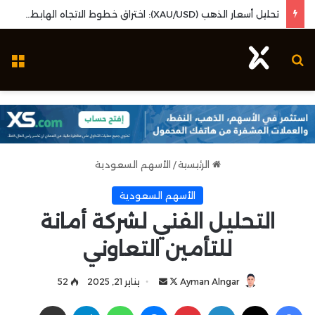
تحليل أسعار الذهب (XAU/USD): اختراق خطوط الاتجاه الهابطة وزخم بيانات البطالة الأمريكية
بحث عن
ال
الرئيسية
/
الأسهم السعودية
الأسهم السعودية
التحليل الفني لشركة أمانة
للتأمين التعاوني
Ayman Alngar
ت
أ
يناير 21, 2025
52
ا
ر
فيسبوك
‫X
لينكدإن
بينتيريست
ماسنجر
واتساب
تيلقرام
مشاركة عبر البريد