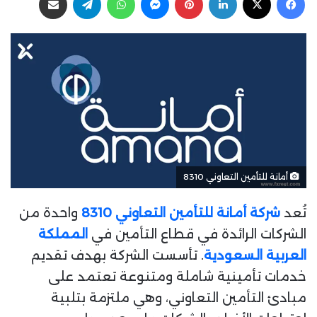
ب
س
ع
ل
ع
ب
ل
ر
ى
ي
X
د
ا
إ
ل
ك
ت
أمانة للتأمين التعاوني 8310
ر
و
تُعد
شركة أمانة للتأمين التعاوني 8310
واحدة من
ن
الشركات الرائدة في قطاع التأمين في
المملكة
ي
العربية السعودية
. تأسست الشركة بهدف تقديم
ا
خدمات تأمينية شاملة ومتنوعة تعتمد على
مبادئ التأمين التعاوني، وهي ملتزمة بتلبية