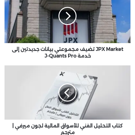
X
M
a
r
k
e
t
ت
JPX Market تضيف مجموعتي بيانات جديدتين إلى
ض
خدمة J-Quants Pro
ي
ف
ك
م
ت
ج
ا
م
ب
و
ا
ع
ل
ت
ت
ي
ح
ب
ل
ي
ي
كتاب التحليل الفني للأسواق المالية لجون ميرفي |
ا
ل
مترجم