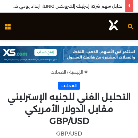
تحليل سهم شركة إنترلينك إلكترونكس (LINK): ارتداد يومي قوي واختبار مستويات المقاومة المحورية
بحث عن
ال
الرئيسية
/
العملات
العملات
التحليل الفني للجنيه الإسترليني
مقابل الدولار الأمريكي
GBP/USD
GBP/USD