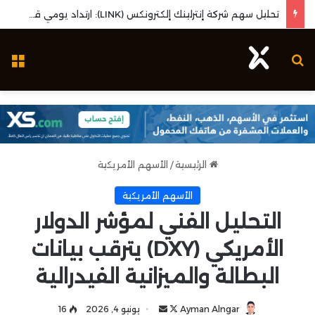
تحليل سهم شركة إنترلينك إلكترونكس (LINK): ارتداد يومي قوي واختبار مستويات المقاومة المحورية
بحث عن
ال
الرئيسية
/
الأسهم الأمريكية
الأسهم الأمريكية
التحليل الفني لمؤشر الدولار
الأمريكي (DXY) يترقب بيانات
البطالة والميزانية الفيدرالية
Ayman Alngar
ت
أ
يونيو 4, 2026
16