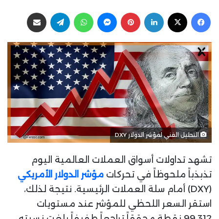
ا
ر
فيسبوك
‫X
لينكدإن
بينتيريست
ماسنجر
واتساب
تيلقرام
مشاركة عبر البريد
ب
س
ع
ل
ع
ب
ل
ر
ى
ي
X
د
ا
إ
ل
ك
التحليل الفني لمؤشر الدولار DXY
ت
ر
تشهد تداولات أسواق العملات العالمية اليوم
و
ن
تذبذباً ملحوظاً في تحركات
مؤشر الدولار الأمريكي
ي
(DXY) أمام سلة العملات الرئيسية. نتيجة لذلك،
ا
استقر السعر اللحظي للمؤشر عند مستويات
99.312 نقطة محققاً تراجعاً طفيفاً بلغت نسبته