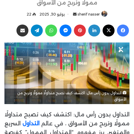
ممولًا وتربح من الأسواق
sherif nasser
أ
يوليو 30, 2025
22
ر
فيسبوك
‫X
لينكدإن
بينتيريست
ماسنجر
واتساب
تيلقرام
مشاركة عبر البريد
س
ل
ب
ر
ي
د
ا
إ
ل
التداول بدون رأس مال: اكتشف كيف تصبح متداولًا ممولًا وتربح من
ك
الأسواق
ت
ر
التداول بدون رأس مال: اكتشف كيف تصبح متداولًا
و
ن
ممولًا وتربح من الأسواق ، في عالم
التداول
السريع
ي
والمتغير، برز مفهوم “المتداول الممول” كفرصة