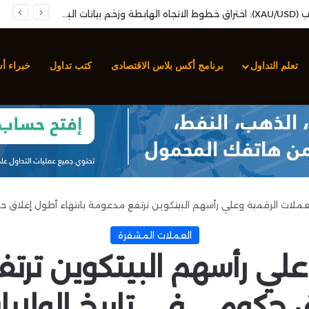
تحليل سهم مجموعة صافولا: نمو الأرباح الفصلية وارتكاز فني محوري لإعادة استهداف المقاومات
تعلم التداول
برنامج أكس بلاس الاقتصادى
كتب تداول
خبراء أ
عملات الرقمية وعلي رأسهم البيتكوين ترتفع مدعومة بانتهاء أطول إغلاق ح
العملات المشفرة
علي رأسهم البيتكوين ترتف
 حكومي في تاريخ الولايا