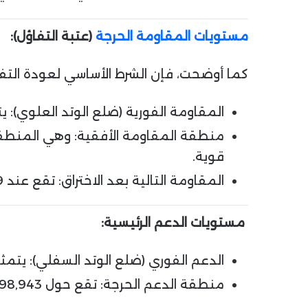
مستويات المقاومة الحرجة
(عتبة التفاؤل):
كما أوضحت، فإن الشرط الأساسي لعودة التفاؤل
المقاومة الفورية (ضلع الوتد العلوي):
قوية.
المقاومة التالية بعد الاختراق: تقع عند 111,129 دولار، وهو مستوى حاسم يجب تجاوزه للعودة إلى مستويات القمم السابقة.
مستويات الدعم الرئيسية:
الدعم الفوري (ضلع الوتد السفلي): يتمث
منطقة الدعم الحرجة: تقع حول 98,943 دولار. يعد الحفاظ على هذه المنطقة ضرورياً لمنع فشل النموذج وتأكيد استمرار الاتجاه الهابط.