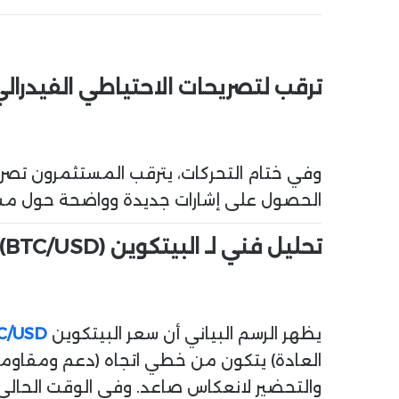
ترقب لتصريحات الاحتياطي الفيدرال
وفي ختام التحركات، يترقب المستثمرون ت
الحصول على إشارات جديدة وواضحة حول مسار
تحليل فني لـ البيتكوين (BTC/USD)
يظهر الرسم البياني أن سعر البيتكوين
C/USD
العادة) يتكون من خطي اتجاه (دعم ومقاومة)
والتحضير لانعكاس صاعد. وفي الوقت الحالي، يتداول ا