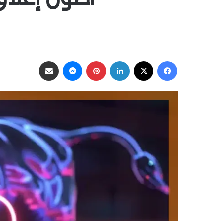
فيسبوك
‫X
لينكدإن
بينتيريست
ماسنجر
مشاركة عبر البريد