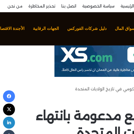
الرئيسية
سياسة الخصوصية
اتصل بنا
تحذير المخاطرة
من نحن
سواق المال
دليل شركات الفوركس
الجهات الرقابية
الأجندة الاقتصا
كومي في تاريخ الولايات المتحدة
في
‫X
ع مدعومة بانتهاء
لي
ت المتحدة