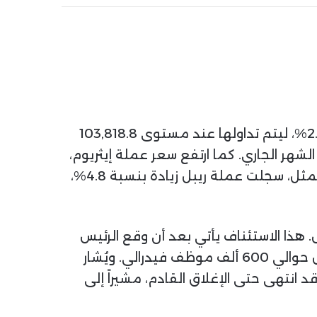
، العملة الرقمية الأكبر والأشهر، بنسبة 2.15%، ليتم تداولها عند مستوى 103,818.8
شهر الجاري. كما ارتفع سعر عملة إيثريوم،
ثاني أكبر العملات الرقمية من حيث القيمة السوقية، بنسبة 3.65% عند مستوى 3,545.3 دولار. وبالمثل، سجلت عملة ريبل زيادة بنسبة 4.8%،
. هذا الاستئناف يأتي بعد أن وقع الرئيس
الأمريكي “دونالد ترامب” على مشروع القانون الذي ينهي إغلاقاً دام 43 يوماً. وقد عطل الإغلاق عمل حوالي 600 ألف موظف فيدرالي. ويُشار
قد انتهى حتى الإغلاق القادم، مشيراً إلى