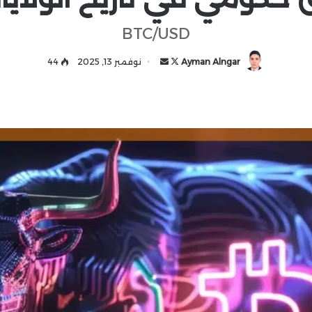
BTC/USD
Ayman Alngar
ت
أ
نوفمبر 13, 2025
44
ا
ر
ب
س
ع
ل
ع
ب
ل
ر
ى
ي
X
د
ا
إ
ل
ك
ت
ر
و