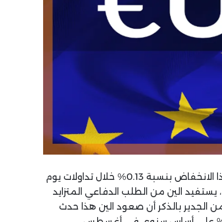
) انخفاضاً حيث تداول عند حوالي 176.00. هذا الانخفاض بنسبة 0.13% خلال تداولات يوم
لملاذ الآمن” القوية التي تدعم الين الياباني (JPY). وبشكل خاص، يستفيد الين من الطلب الدفاعي المتزايد
من الجدير بالذكر أن صعود الين هذا حدث