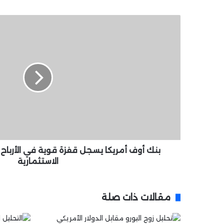
ب
ن
ك
أ
و
ف
أ
م
ر
ي
ك
ا
ي
بنك أوف أمريكا يسجل قفزة قوية في الأربا
س
الاستثمارية
ج
ل
ق
مقالات ذات صلة
ف
ز
ة