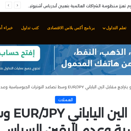
تحليل عملة سولانا (SOL/USDT): انحصار السعر داخل نموذج الوتد الهابط واقتراب نقطة الانفجار السعري
تعلم التداول
برنامج أكس بلاس الاقتصادى
كتب تداول
خبراء أ
مقابل الين الياباني EUR/JPY وسط تصاعد التوترات الجيوسياسية وعدم اليقين السياسي العالمي
العملات
اليورو ي
ية وعدم اليقين السياسي