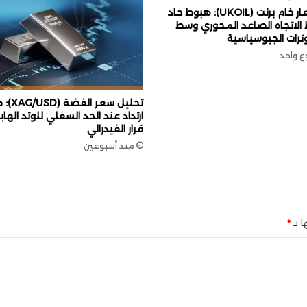
ت
تحليل أسعار خام برنت (UKOIL): هبوط حاد
م
ط الاتجاه الصاعد المحوري وسط
ر
وترات الجيوسياسية
ف
ع واحد
ي
ا
ل
تحليل سعر
ت
ارتداد عند الحد السفلي للوتد الها
ر
قرار الفيدرالي
ا
منذ أسبوعين
ج
ع
و
س
ط
ا بـ
*
ع
ز
و
ف
ا
ل