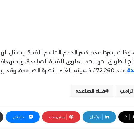
، وذلك بشرط عدم كسر الدعم الحاسم للقناة. يتمثل اله
دة
عند 172.260، فسيتم إلغاء النظرة الصاعدة، وقد يبدأ الزوج في تصحيح عميق.
 ترامب
قناة الصاعدة
‫X
لينكدإن
بينتيريست
ماسنجر