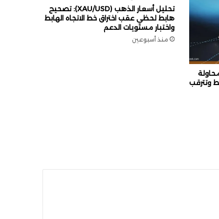
تحليل أسعار الذهب (XAU/USD): تصحيح
هابط لحظي عقب اختراق خط الاتجاه الهابط
واختبار مستويات الدعم
منذ أسبوعين
 الفضة (XAG/USD): محاولة
بط وتترقب