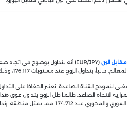
ستمرار دعم الطلب على الين الياباني مقابل اليورو.
 مقابل الين
(EUR/JPY) أنه يتداول بوضوح في ا
زوج عند مستويات 176.117، وذلك بعدما شهد تراجعاً تصحيحياً.
ي لنموذج القناة الصاعدة. يُعتبر الحفاظ على التداول 
وحاسماً لاستمرارية الاتجاه الصاعد. طالما ظل الزوج يتداول فوق
نطقة ارتداد متوقعة في حال استمر التصحيح.