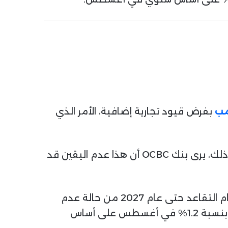
امب
بفرض قيود تجارية إضافية، الأمر الذي
وعلاوة على ذلك، يترقب المستثمرون انتقال القيادة السياسية في اليابان إلى ساناي تاكايشي. ومع ذلك، يرى بنك OCBC أن هذا عدم اليقين قد
أما بالنسبة لمنطقة اليورو، فقد زاد قرار رئيس الوزراء الفرنسي سيباستيان ليكورنو بتعليق إصلاح نظام التقاعد حتى عام 2027 من حالة عدم
اليقين السياسي. بالإضافة إلى ذلك، أظهرت بيانات يوروستات انخفاض الإنتاج الصناعي في المنطقة بنسبة 1.2% في أغسطس على أساس