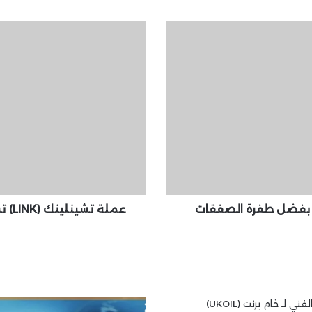
ع
م
ل
ة
ت
ش
ي
ن
ل
ي
ن
ك
(
ح بفضل طفرة الصفقات
عملة
L
I
N
K
)
ت
س