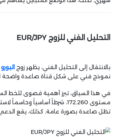
شهري. لذلك، هذا الوضع المتباين يساهم في ا
التحليل الفني للزوج EUR/JPY
بالانتقال إلى التحليل الفني، يظهر زوج
اليورو
نموذج فني على شكل قناة صاعدة واضحة المعالم. حالياً، يتداول ال
في هذا السياق، تبرز أهمية قصوى للخط السفل
مستوى 172.260، شرطاً أساسياً 
تظل صاعدة بصورة عامة. كذلك، يقع الدعم الفوري والمحوري عند 174.712، مما يمثل م