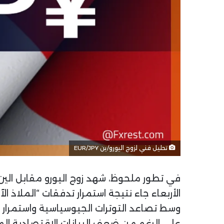
تحليل فني لزوج اليورو/ين EUR/JPY
في تطور ملحوظ، شهد زوج اليورو مقابل الين 
وسط تصاعد التوترات الجيوسياسية واستمرار ح
على الرغم من ضعف البيانات الاقتصادية المحلية، حيث انخف