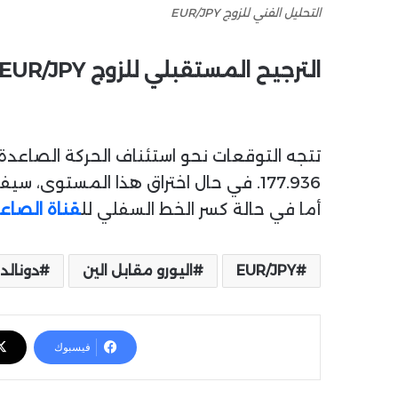
التحليل الفني للزوج EUR/JPY
الترجيح المستقبلي للزوج EUR/JPY
تتجه التوقعات نحو استئناف الحركة الصاعدة
أما في حالة كسر الخط السفلي لل
قناة الصاع
EUR/JPY
اليورو مقابل الين
دونالد
فيسبوك