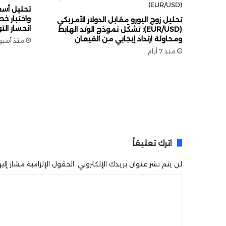
ق
و
واختبار خ
تحليل زوج اليورو مقابل الدولار الأمريكي
ي
انحسار الت
(EUR/USD): تشكّل نموذج الوتد الهابط
ة
ومحاولة ارتداد إيجابي من القيعان
منذ أسبو
ف
منذ 7 أيام
ي
ا
ل
أ
ر
ب
ا
ح
اترك تعليقاً
ب
ف
لن يتم نشر عنوان بريدك الإلكتروني.
الحقول الإلزامية مشار إليه
ض
ل
ا
ط
ف
ل
ر
ت
ة