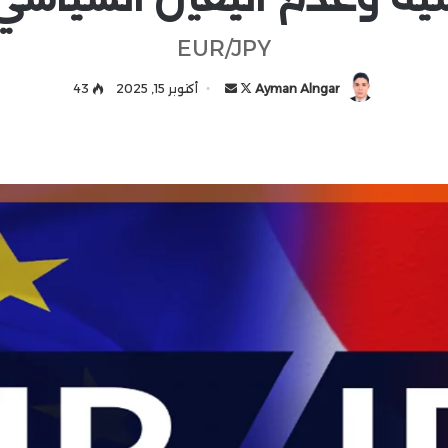
EUR/JPY
Ayman Alngar
ت
أ
أكتوبر 15, 2025
43
ا
ر
ب
س
ع
ل
ع
ب
ل
ر
ى
ي
X
د
ا
إ
ل
ك
ت
ر
و