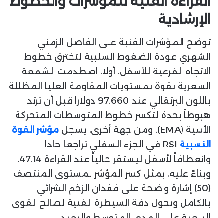
القراءة الفنية للمؤشرات والخطوط
الإرشادية
توضح المؤشرات الفنية على الفاصل الزمني
الشهري عودة الضغوط السلبية لتخترق خطوط
الاتجاه الفرعية للأسفل. أولاً، اصطدمت الشمعة
السعرية بقوة بمستويات المقاومة العليا المظللة
باللون البرتقالي عند 97.660 دولاراً قبل أن ترتد
هبوطاً بحدة لتكسر خطوط المتوسطات المتحركة
الأسية (EMA). ومن جهة أخرى، يسجل
مؤشر القوة
النسبية
RSI في الجزء السفلي تراجعاً حاداً
وانعطافاً لأسفل ليستقر حالياً عند القراءة 47.14.
وبناءً عليه، يمثل كسر المؤشر لمستوى المنتصف
(50) إشارة واضحة على فقدان الزخم الشرائي
بالكامل وتحول دفة السيطرة الفنية لصالح القوى
البيعية على المدى المتوسط والبعيد.