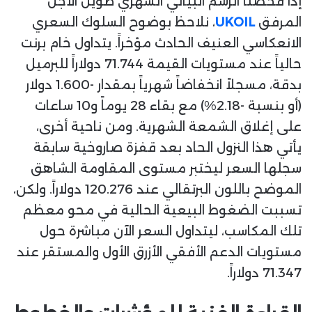
إذا فحصنا الرسم البياني الشهري طويل الأجل
المرفق
UKOIL
، نلاحظ بوضوح السلوك السعري
الانعكاسي العنيف الحادث مؤخراً. يتداول خام برنت
حالياً عند مستويات القيمة 71.744 دولاراً للبرميل
بدقة، مسجلاً انخفاضاً شهرياً بمقدار -1.600 دولار
(أو بنسبة -2.18%) مع بقاء 28 يوماً و10 ساعات
على إغلاق الشمعة الشهرية. ومن ناحية أخرى،
يأتي هذا النزول الحاد بعد قفزة صاروخية سابقة
سجلها السعر ليختبر مستوى المقاومة الشاهق
الموضح باللون البرتقالي عند 120.276 دولاراً. ولكن،
تسببت الضغوط البيعية الحالية في محو معظم
تلك المكاسب، ليتداول السعر الآن مباشرة حول
مستويات الدعم الأفقي الأزرق الأول والمستقر عند
71.347 دولاراً.