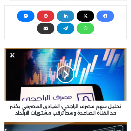
ت
ح
ل
ي
ل
س
ه
م
م
ص
تحليل سهم مصرف الراجحي: القيادي المصرفي يختبر
ر
حد القناة الصاعدة وسط ترقب مستويات الارتداد
ف
ا
ت
ل