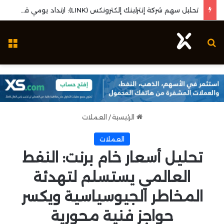
تحليل سهم شركة إنترلينك إلكترونكس (LINK): ارتداد يومي قوي واختبار مستويات المقاومة المحورية
بحث عن
ال
الرئيسية
/
العملات
العملات
تحليل أسعار خام برنت: النفط
العالمي يستسلم لتهدئة
المخاطر الجيوسياسية ويكسر
حواجز فنية محورية