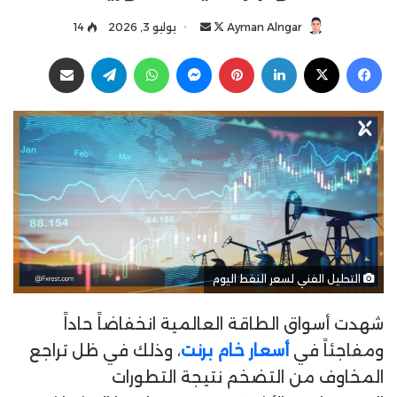
Ayman Alngar
ت
أ
يوليو 3, 2026
14
ا
ر
فيسبوك
‫X
لينكدإن
بينتيريست
ماسنجر
واتساب
تيلقرام
مشاركة عبر البريد
ب
س
ع
ل
ع
ب
ل
ر
ى
ي
X
د
ا
إ
ل
ك
التحليل الفني لسعر النفط اليوم
ت
ر
شهدت أسواق الطاقة العالمية انخفاضاً حاداً
و
ن
ومفاجئاً في
أسعار خام برنت
، وذلك في ظل تراجع
ي
المخاوف من التضخم نتيجة التطورات
ا