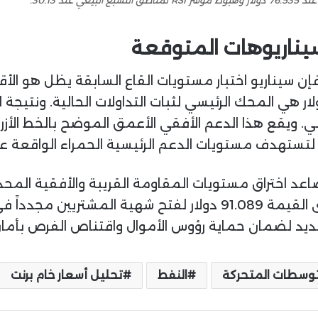
سيناريوهات المتوقعة
ن سيناريو اختبار مستويات القاع السابقة يظل هو الأق
دف مستويات الدعم الرئيسية الحمراء الواقعة عند القيمة 65.165 د
صاعد اختراق مستويات المقاومة القريبة والأفقية المحد
المقاومة الفنية الهامة بوضوح عند مستوى القيمة 91.089 دولار لف
د لضمان حماية رؤوس الأموال واقتناص الفرص بأمان
توسطات المتحركة
النفط
تحليل أسعار خام برنت