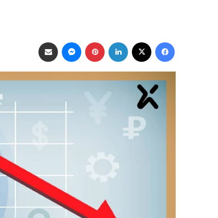
فيسبوك
‫X
لينكدإن
بينتيريست
ماسنجر
مشاركة عبر البريد