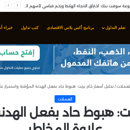
تحليل زوج الدولار الأمريكي مقابل الين الياباني (USD/JPY): كسر خط الاتجاه الصاعد وتدهور حاد نحو مناطق التشبع البيعي
تعلم التداول
برنامج أكس بلاس الاقتصادى
كتب تداول
خبراء أ
لعملات
/
تحليل أسعار خام برنت: هبوط حاد بفعل الهدنة المؤقتة واستمرار عل
العملات
نت: هبوط حاد بفعل الهدنة
علاوة المخاطر