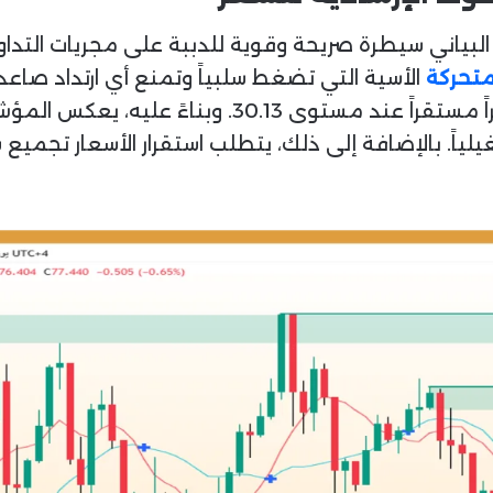
بياني سيطرة صريحة وقوية للدببة على مجريات التداول ا
متحركة
الأسية التي تضغط سلبياً وتمنع أي ارتداد صاع
النسبية RSI في الأسفل تراجعاً حاداً ومستمراً مستقر
ياً. بالإضافة إلى ذلك، يتطلب استقرار الأسعار تجميع