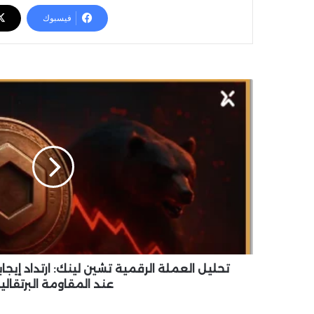
فيسبوك
ت
ح
ل
ي
ل
ا
ل
ع
م
ل
ة
ا
ل
تحليل العملة الرقمية تشين لينك: ارتداد إيج
ر
عند المقاومة البرتقالي
ق
م