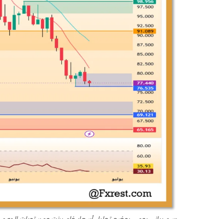
رسم بياني يومي يوضح تحليل أسعار خام برنت ومستويات الدعم عند 76.535 دولار وهبوط مؤشر RSI لمناطق التشبع البيعي عن