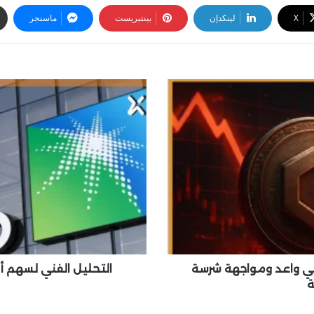
‫X
لينكدإن
بينتيريست
ماسنجر
ا
ل
ت
ح
ل
ي
ل
ا
ل
ف
ن
ي
ل
ابي واعد ومواجهة شرسة
التحليل الفني لسهم أ
س
ة
ه
م