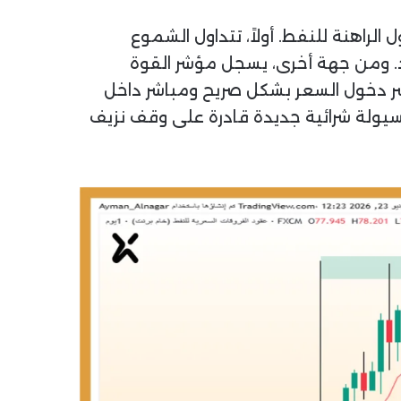
لراهنة للنفط. أولاً، تتداول الشموع
د. ومن جهة أخرى، يسجل مؤشر القوة
اً عند مستوى 30.13. وبناءً عليه، يعكس المؤشر دخول السعر بشكل صريح ومباشر داخل
 سيولة شرائية جديدة قادرة على وقف نزيف