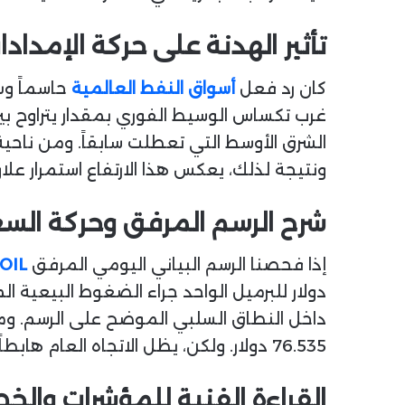
تأثير الهدنة على حركة الإمداد
كان رد فعل
أسواق النفط العالمية
حاسماً وس
الشرق الأوسط التي تعطلت سابقاً. ومن ناحية 
ونتيجة لذلك، يعكس هذا الارتفاع استمرار ع
شرح الرسم المرفق وحركة السعر
إذا فحصنا الرسم البياني اليومي المرفق
OIL
داخل النطاق السلبي الموضح على الرسم. وم
76.535 دولار. ولكن، يظل الاتجاه العام هابطاً تحت تأثير كسر مستويات الدعم التاريخية السابقة التي تحولت الآن لمقاومات قوية.
القراءة الفنية للمؤشرات والخ