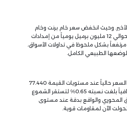
الأخير. وحيث انخفض سعر خام برنت وخام
غرب تكساس الوسيط الفوري بمقدار يتراوح بين 25 إلى 30 دولاراً. وبناءً على ذلك، يتوقع التجار عودة حوالي 12 مليون برميل يومياً من إمدادات
 مرتفعاً بشكل ملحوظ في تداولات الأسواق.
 لوضعها الطبيعي الكامل.
، نلاحظ بوضوح معالم الهبوط العنيف الأخير. يتداول السعر حالياً عند مستويات القيمة 77.440
دولار للبرميل الواحد جراء الضغوط البيعية المتتالية منذ أوائل مايو. وسجلت الأسعار تراجعاً يومياً إضافياً بلغت نسبته 0.65% لتستقر الشموع
رق المحوري والواقع بدقة عند مستوى