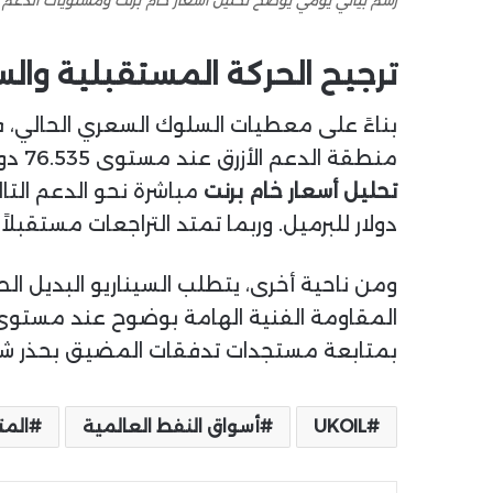
ترجيح الحركة المستقبلية وال
بناءً على معطيات السلوك السعري الحالي، فإ
منطقة الدعم الأزرق عند مستوى 76.535 دولار هي المحك الرئيسي لثبات التداولات الحالية. ونتيجة لذلك، في حال كسر هذا النطاق، سوف يتجه
تحليل أسعار خام برنت
دولار للبرميل. وربما تمتد التراجعات مستقبلاً لتسته
ومن ناحية أخرى، يتطلب السيناريو البديل ال
بمتابعة مستجدات تدفقات المضيق بحذر شدي
UKOIL
أسواق النفط العالمية
الم