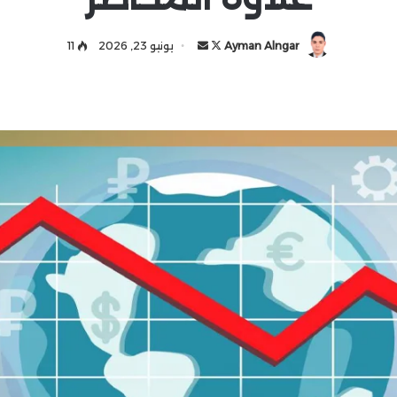
Ayman Alngar
ت
أ
يونيو 23, 2026
11
ا
ر
ب
س
ع
ل
ع
ب
ل
ر
ى
ي
X
د
ا
إ
ل
ك
ت
ر
و
ن
ي