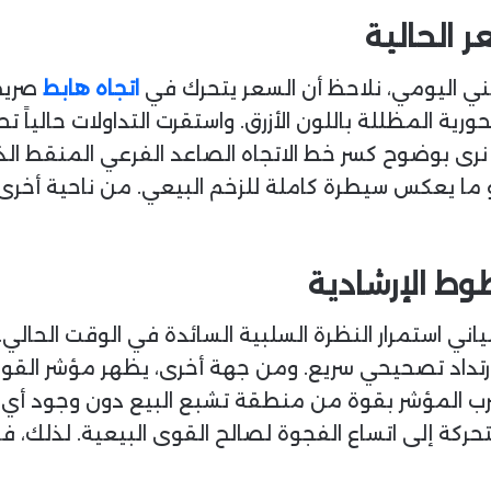
 الحالية
لزمني اليومي، نلاحظ أن السعر يتحرك في
اتجاه هابط
صريح.
، نرى بوضوح كسر خط الاتجاه الصاعد الفرعي المنقط ال
عند مستويات 63.776 دولار، وهو ما يعكس سيطرة كاملة للزخم البيعي. من
وط الإرشادية
ياني استمرار النظرة السلبية السائدة في الوقت الحالي.
32. ونتيجة لذلك، يقترب المؤشر بقوة من منطقة تشبع البيع دون و
ركة إلى اتساع الفجوة لصالح القوى البيعية. لذلك، فإ