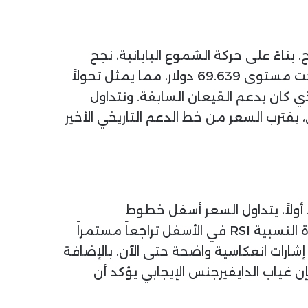
 بناءً على حركة الشموع اليابانية، نجح
البائعون في كسر منطقة الدعم الأفقية المحورية المظللة باللون الأزرق. واستقرت التداولات حالياً تحت مستوى 69.639 دولار، مما يمثل تحولاً
ذي كان يدعم القيعان السابقة. وتتداول
 ناحية أخرى، يقترب السعر من خط الدعم التاريخي الأخير
 أولاً، يتداول السعر أسفل خطوط
، مما يمنع حدوث أي ارتداد تصحيحي سريع. ومن جهة أخرى، يظهر مؤشر القوة النسبية RSI في الأسفل تراجعاً مستمراً
جود أي إشارات انعكاسية واضحة حتى الآن. بالإضافة
ن غياب الدايفيرجنس الإيجابي يؤكد أن