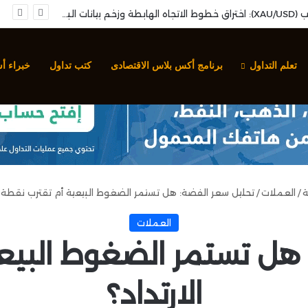
تحليل سهم مجموعة صافولا: نمو الأرباح الفصلية وارتكاز فني محوري لإعادة استهداف المقاومات
تعلم التداول
برنامج أكس بلاس الاقتصادى
كتب تداول
خبراء أ
ة
/
العملات
/
تحليل سعر الفضة: هل تستمر الضغوط البيعية أم تقترب نقطة ال
العملات
هل تستمر الضغوط البيع
الارتداد؟