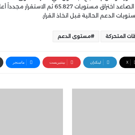
ات الدعم الحالية قبل اتخاذ القرار.
ت المتحركة
مستوى الدعم
‫X
لينكدإن
بينتيريست
ماسنجر
ت
ح
ل
ي
ل
ا
ل