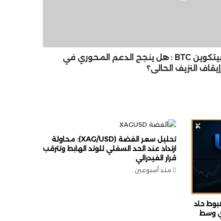
تحليل العملة الرقمية بيتكوين BTC : هل ينجح الدعم المحوري في
إيقاف النزيف الحالي؟
تحليل سعر الفضة (XAG/USD): محاولة
ارتداد عند الحد السفلي للوتد الهابط وتترقب
قرار الفيدرالي
منذ أسبوعين
 خام برنت (UKOIL): هبوط حاد
ري وسط