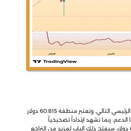
الرئيسي التالي. وتعتبر منطقة 60.815 دولار
عم، ربما نشهد ارتداداً تصحيحياً
يستهدف إعادة اختبار مناطق المقاومة المكسورة. ولكن، إذا نجح البائعون في كسر مستوى 60.815 دولار، سيفتح ذلك الباب لمزيد من التراجع