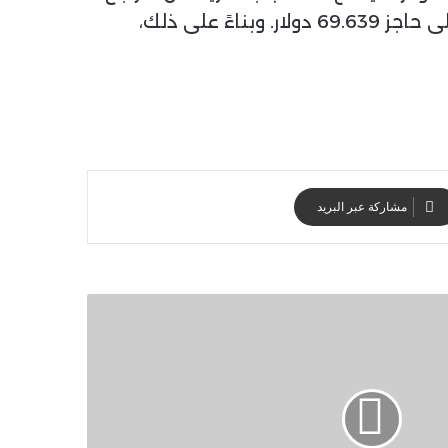
الحاد. وفي المقابل، يتطلب السيناريو البديل الصاعد اختراق مستويات 65.827 ثم الاستقرار مجدداً أعلى حاجز 69.639 دولار. وبناءً على ذلك،
مشاركة عبر البريد