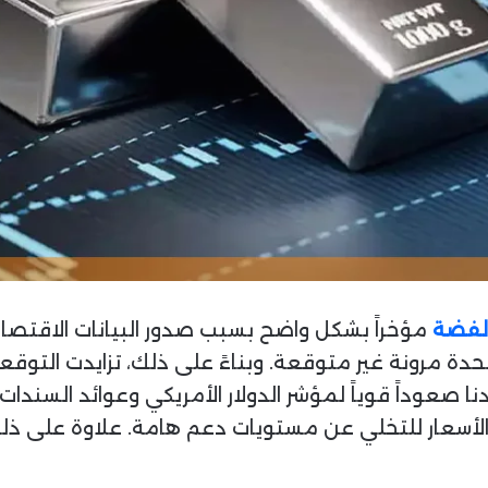
الفضة
مؤخراً بشكل واضح بسبب صدور البيانات الاقتصادي
 مرونة غير متوقعة. وبناءً على ذلك، تزايدت التوقعات 
ا صعوداً قوياً لمؤشر الدولار الأمريكي وعوائد السندا
أسعار للتخلي عن مستويات دعم هامة. علاوة على ذلك،