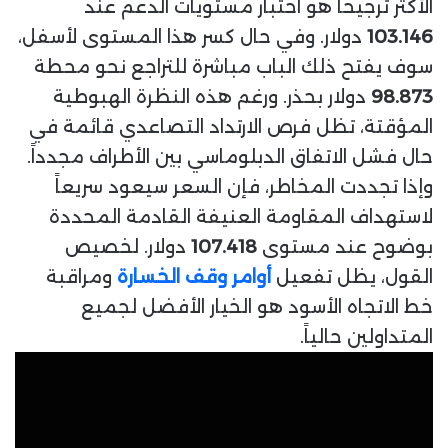
الأكثر ترجيحاً هو اختبار مستويات الدعم عند
103.146
دولار. وفي حال كسر هذا المستوى لأسفل،
سوف يفتح ذلك الباب مباشرة للتراجع نحو محطة
98.873
دولار بحذر. ورغم هذه النظرة الهبوطية
المؤقتة، تظل فرص الارتداد التصاعدي قائمة في
حال فشل الاتفاق الدبلوماسي بين الأطراف مجدداً.
وإذا تجددت المخاطر، فإن السعر سيعود سريعاً
لاستهداف المقاومة العنيفة القادمة المحددة
بوضوح عند مستوى
107.418
دولار. لخصيص
القول، يظل تفعيل
أوامر وقف الخسارة
ومراقبة
خط الاتجاه الأسود هو الخيار الأفضل لجميع
المتداولين حالياً.