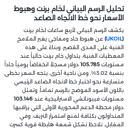
تحليل الرسم البياني لخام برنت وهبوط
الأسعار نحو خط الاتجاه الصاعد
يكشف الرسم البياني لأربع ساعات لخام برنت
(
UKOIL
)
عن هبوط حاد ومفاجئ يغير الملامح
الفنية على المدى القصير. وبناءً على هذه
المعطيات الفنية، يتداول خام برنت حالياً عند
مستويات
105.785
دولار مسجلاً انخفاضاً يومياً حاداً
بنسبة 3.02%. ومن ناحية أخرى، يتجه السعر بخطى
متسارعة نحو اختبار خط الاتجاه الصاعد الرئيسي
باللون الأسود الموضح بالرسم تماماً. وتمثل
مستويات فيبوناتشي الاستراتيجية عند
103.146
دولار محطة الدعم المحورية الأولى التي يراقبها
المتداولون بكثافة لمنع استمرار النزيف. وفي
المقابل، نلاحظ تشكل شمعة هابطة قوية كسرت