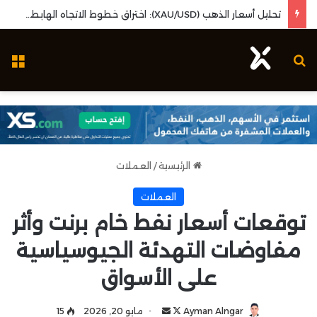
تحليل سهم مجموعة صافولا: نمو الأرباح الفصلية وارتكاز فني محوري لإعادة استهداف المقاومات
بحث عن
ال
الرئيسية
/
العملات
العملات
توقعات أسعار نفط خام برنت وأثر
مفاوضات التهدئة الجيوسياسية
على الأسواق
Ayman Alngar
ت
أ
مايو 20, 2026
15