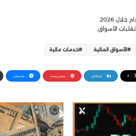
ال 2026.
لبات الأسواق.
الأسواق المالية
خدمات مالية
‫X
لينكدإن
بينتيريست
ماسنجر
ا
ل
د
و
ل