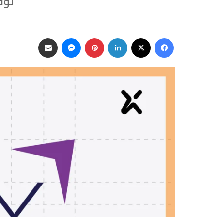
توقعات
فيسبوك
‫X
لينكدإن
بينتيريست
ماسنجر
مشاركة عبر البريد