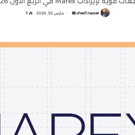
 قوية لإيرادات Marex في الربع الأول 2026
sherif nasser
أ
مارس 30, 2026
11
ر
س
ل
ب
ر
ي
د
ا
إ
ل
ك
ت
ر
و
ن
ي