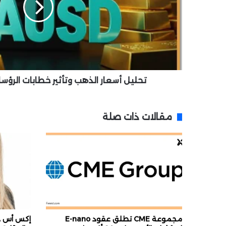
أ
س
ع
ا
ر
ا
ل
ذ
تحليل أسعار الذهب وتأثير خطابات الرؤسا
ه
ب
و
مقالات ذات صلة
ت
أ
ث
ي
ر
خ
ط
ا
ب
ا
مجموعة CME تطلق عقود E-nano
إكس أس دو
ت