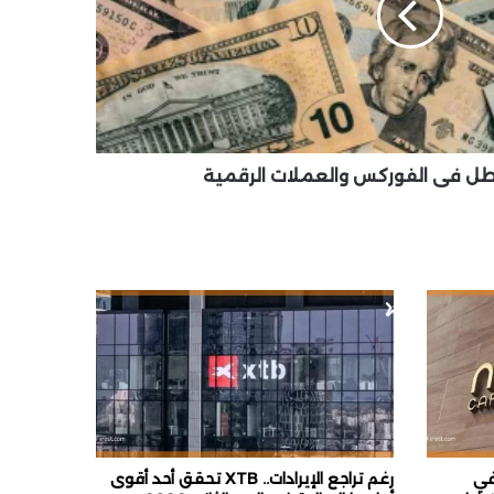
 البطل في الفوركس والعملات الرقمية
ا في
رغم تراجع الإيرادات.. XTB تحقق أحد أقوى