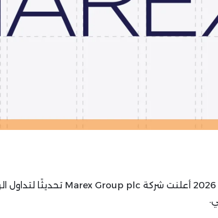
ا
2.
.