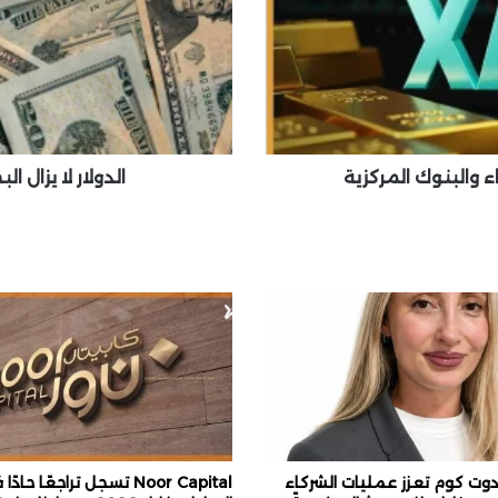
ا
ر
ل
ا
ي
ز
ا
ل
ء والبنوك المركزية
الدولار لا يزال
ا
ل
ب
ط
ل
ف
ي
ا
ل
ف
و
ر
ك
ت كوم تعزز عمليات الشركاء
Noor Capital تسجل تراجعًا حادً
س