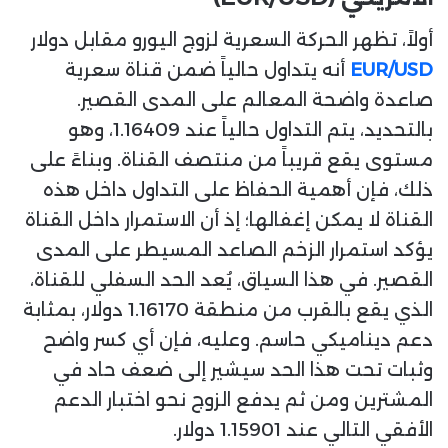
أولاً، تظهر الحركة السعرية لزوج اليورو مقابل دولار
EUR/USD
أنه يتداول حالياً ضمن قناة سعرية
صاعدة واضحة المعالم على المدى القصير.
بالتحديد، يتم التداول حالياً عند 1.16409، وهو
مستوى يقع قريباً من منتصف القناة. وبناءً على
ذلك، فإن أهمية الحفاظ على التداول داخل هذه
القناة لا يمكن إغفالها؛ إذ أن الاستمرار داخل القناة
يؤكد استمرار الزخم الصاعد المسيطر على المدى
القصير. في هذا السياق، يُعد الحد السفلي للقناة،
الذي يقع بالقرب من منطقة 1.16170 دولار، بمثابة
دعم ديناميكي حاسم. وعليه، فإن أي كسر واضح
وثبات تحت هذا الحد سيشير إلى ضعف حاد في
المشترين ومن ثم يدفع الزوج نحو اختبار الدعم
الأفقي التالي عند 1.15901 دولار.