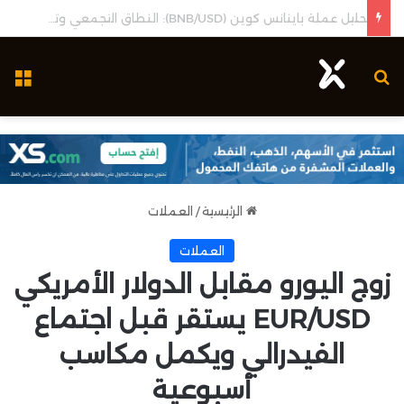
تحليل عملة باينانس كوين (BNB/USD): النطاق التجمعي وتحديد التوجه المستقبلي
بحث عن
ال
الرئيسية
/
العملات
العملات
زوج اليورو مقابل الدولار الأمريكي
EUR/USD يستقر قبل اجتماع
الفيدرالي ويكمل مكاسب
أسبوعية