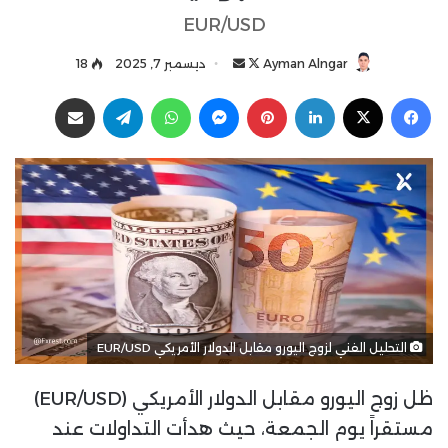
EUR/USD
Ayman Alngar
ت
أ
ديسمبر 7, 2025
18
ا
ر
فيسبوك
‫X
لينكدإن
بينتيريست
ماسنجر
واتساب
تيلقرام
مشاركة عبر البريد
ب
س
ع
ل
ع
ب
ل
ر
ى
ي
X
د
ا
إ
ل
ك
التحليل الفني لزوج اليورو مقابل الدولار الأمريكي EUR/USD
ت
ر
ظل زوج اليورو مقابل الدولار الأمريكي (EUR/USD)
و
ن
مستقراً يوم الجمعة، حيث هدأت التداولات عند
ي