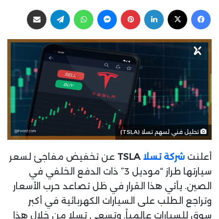
ا
ر
فيسبوك
‫X
لينكدإن
بينتيريست
ماسنجر
واتساب
تيلقرام
مشاركة عبر البريد
ب
س
ع
ل
ع
ب
ل
ر
ى
ي
X
د
ا
إ
ل
ك
تحليل فني لسهم تسلا (TSLA)
ت
ر
أعلنت
شركة تسلا
TSLA
عن تخفيض مفاجئ لسعر
و
ن
سيارتها طراز “موديل 3” ذات الدفع الخلفي في
ي
الصين. يأتي هذا القرار في ظل تصاعد حرب الأسعار
ا
وتراجع الطلب على السيارات الكهربائية في أكبر
سوق للسيارات عالمياً. وتسعى تسلا من خلال هذا