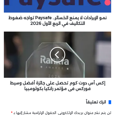
ي
ر
ا
د
نمو الإيرادات لا يمنع الخسائر.. Paysafe تواجه ضغوط
ا
التكاليف في الربع الأول 2026
ت
ل
إ
ا
ك
ي
س
م
أ
ن
س
ع
د
ا
و
ل
ت
خ
ك
س
و
إكس أس دوت كوم تحصل على جائزة أفضل وسيط
ا
م
فوركس في مؤتمر رانكيا بكولومبيا
ئ
ت
ر
ح
اترك تعليقاً
.
ص
.
ل
لن يتم نشر عنوان بريدك الإلكتروني.
الحقول الإلزامية مشار إليها بـ
*
P