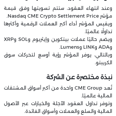
وعند انتهاء العقود، ستتم تسويتها وفق قيمة
مؤشر Nasdaq CME Crypto Settlement Price.
ويقيس المؤشر أداء أكبر العملات الرقمية وأكثرها
تداولًا عالميًا.
ويضم حاليًا عملات بيتكوين وإيثريوم وSOL وXRP
وADA وLINK وLumens.
وبالتالي، يوفر المؤشر رؤية أوسع لتحركات سوق
الكريبتو.
نبذة مختصرة عن الشركة
تُعد CME Group واحدة من أكبر أسواق المشتقات
المالية عالميًا.
وتوفر تداول العقود الآجلة والخيارات عبر الأصول
المالية والسلع والعملات وأسواق الفائدة.