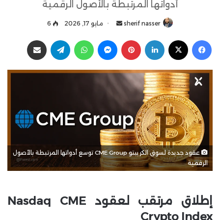
أدواتها المرتبطة بالأصول الرقمية
sherif nasser
أ
مايو 17, 2026
6
ر
فيسبوك
‫X
لينكدإن
بينتيريست
ماسنجر
واتساب
تيلقرام
مشاركة عبر البريد
س
ل
ب
ر
ي
د
ا
إ
ل
عقود جديدة لسوق الكريبتو CME Group توسع أدواتها المرتبطة بالأصول
ك
الرقمية
ت
ر
و
إطلاق مرتقب لعقود Nasdaq CME
ن
ي
Crypto Index