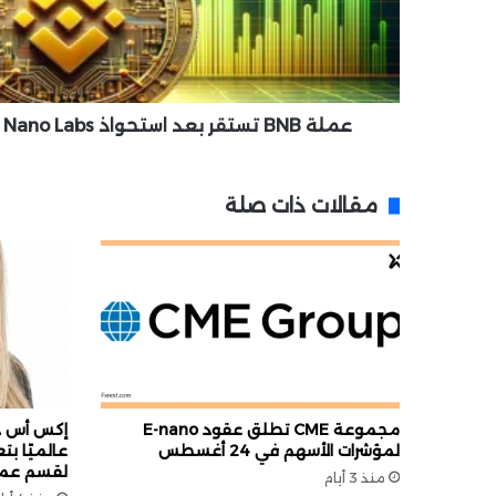
س
ت
ق
ر
ب
عملة BNB تستقر بعد استحواذ Nano Labs بقيمة 50 مليون دولار
ع
د
ا
مقالات ذات صلة
س
ت
ح
و
ا
ذ
N
a
n
o
مجموعة CME تطلق عقود E-nano
إكس أس دو
L
لمؤشرات الأسهم في 24 أغسطس
عالميًا بت
a
لقسم عملي
منذ 3 أيام
b