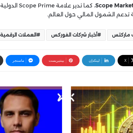
Scope Marke
، كما تدير علامة Scope Prime الدولية.
أخبار شركات الفوركس
العملات الرقمية
‫X
لينكدإن
بينتيريست
ماسنجر
ش
ر
ك
ة
A
d
m
i