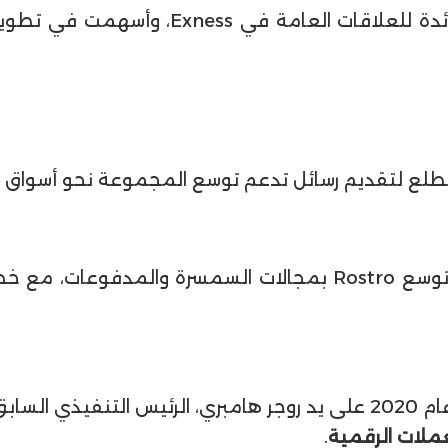
علاوة على ذلك، منذ عام 2019، عملت كقائدة
علاوة على ذلك، يأتي هذا التعيين في ظل توسع Rostro بمجالات 
ى يد روجر هامبري، الرئيس التنفيذي السابق لـ TradeTech.
عملات الرقمية
.