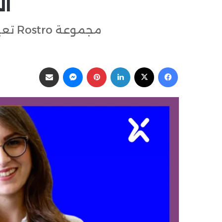
ال
مجموعة Rostro تعين Constantina Georgiadou رئيسة العلاقات العامة والاتصالات
فيسبوك
‫X
لينكدإن
بينتيريست
ماسنجر
مشاركة عبر البريد