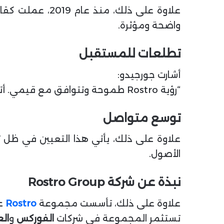
واضحة ومؤثرة.
تطلعات للمستقبل
أشارت جورجيدو:
“رؤية Rostro طموحة وتتوافق مع قيمي. أتطلع لتقديم رسائل تدعم توسع المجموعة نحو أسواق جديدة ومنتجات مبتكرة.”
توسع متواصل
الأصول.
نبذة عن شركة Rostro Group
علاوة على ذلك، تأسست مجموعة
Rostro
عام 2020 عل
تستثمر المجموعة في شركات
الفوركس
و
ال