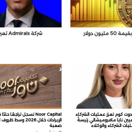
r
a
l
s
ت
شركة Admirals تعين Cosmin Ruse منصب المدير الإقليمي
ع
ي
ن
C
o
s
m
i
n
R
u
s
e
ت كوم تعزز عمليات الشركاء
Noor Capital تسجل تراجعًا حادً
م
عيين نايا مافروميشالي رئيسةً
الإيرادات خلال 2026 وسط ظ
ن
ات الشركاء والوكلاء
صعبة
ص