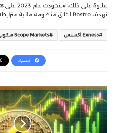
علاوة على ذلك، استحوذت عام 2023 على
ts
تهدف Rostro لخلق منظومة مالية مترابطة تدعم الشمول المالي حول العالم.
Exness اكسنس
Scope Markets سكوب ماركتس
فيسبوك
ع
م
ل
ة
B
N
B
ت