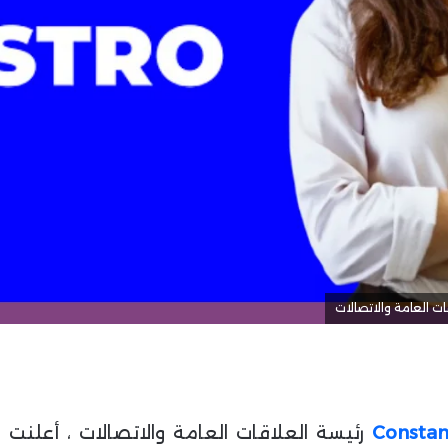
ن
ي
ا
Constan