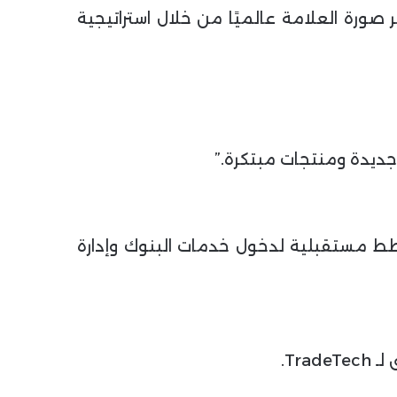
 للعلاقات العامة في Exness، وأسهمت في تطوير صورة العلامة عالميًا من خلال استراتيجية
السمسرة والمدفوعات، مع خطط مستقبلية لدخول خدمات البنوك وإدارة