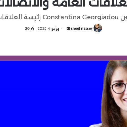
علاقات العامة والاتصالا
sherif nasser
أ
يوليو 4, 2025
20
ر
س
ل
ب
ر
ي
د
ا
إ
ل
ك
ت
ر
و