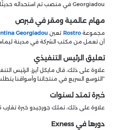
Georgiadou في منصب تم استحداثه حديثًا، وهو رئيسة العلاقات العامة والاتصالات.
مهام عالمية ومقر في قبرص
مجموعة
Rostro
تعين
ntina Georgiadou
أن تعمل من مكتب الشركة في مدينة ليماسول، م
تعليق الرئيس التنفيذي
علاوة على ذلك، قال مايكل آيرز، الرئيس الت
“التوسع السريع في منتجاتنا وأسواقنا يتطل
خبرة تمتد لسنوات
علاوة على ذلك، تملك جورجيدو خبرة تقارب 15 عامًا، حيث شغلت مناصب محتوى واتصال في شركات كبرى، أبرزها تسع سنوات في شركة
دورها في Exness