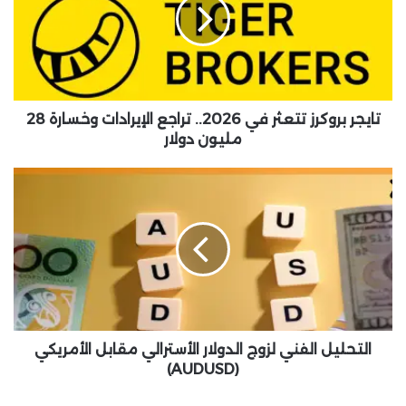
ج
ر
ب
ر
و
ك
ر
تايجر بروكرز تتعثر في 2026.. تراجع الإيرادات وخسارة 28
ز
مليون دولار
ت
ت
ا
ع
ل
ث
ت
ر
ح
ف
ل
ي
ي
2
ل
0
ا
2
ل
6
ف
التحليل الفني لزوج الدولار الأسترالي مقابل الأمريكي
.
ن
(AUDUSD)
.
ي
ت
ل