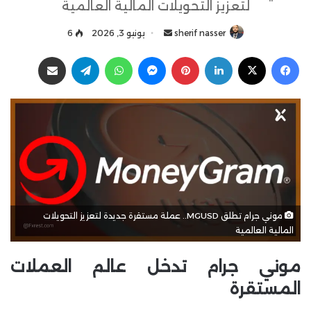
لتعزيز التحويلات المالية العالمية
sherif nasser
أ
يونيو 3, 2026
6
ر
فيسبوك
‫X
لينكدإن
بينتيريست
ماسنجر
واتساب
تيلقرام
مشاركة عبر البريد
س
ل
ب
ر
ي
د
ا
إ
ل
موني جرام تطلق MGUSD.. عملة مستقرة جديدة لتعزيز التحويلات
ك
المالية العالمية
ت
ر
موني جرام تدخل عالم العملات
و
ن
المستقرة
ي