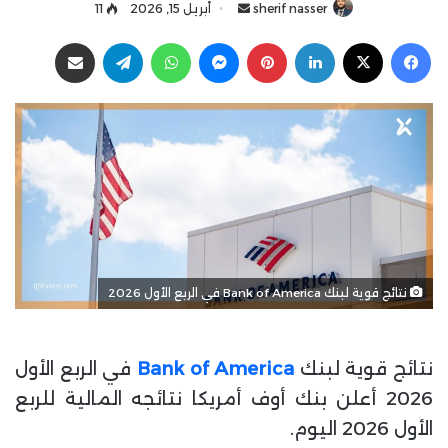
sherif nasser
أ
أبريل 15, 2026
11
ر
فيسبوك
‫X
لينكدإن
بينتيريست
ماسنجر
واتساب
تيلقرام
مشاركة عبر البريد
س
ل
ب
ر
ي
د
ا
إ
ل
ك
نتائج قوية لبنك Bank of America في الربع الأول 2026
ت
ر
و
نتائج قوية لبنك
Bank of America
في الربع الأول
ن
ي
2026 أعلن بنك أوف أمريكا نتائجه المالية للربع
ا
الأول 2026 اليوم.