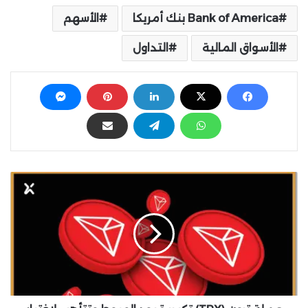
Bank of America بنك أمريكا
الأسهم
الأسواق المالية
التداول
ع
م
ل
ة
ت
ر
و
ن
(