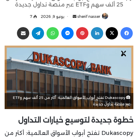
25 ألف سهم وETF عبر منصة تداول جديدة
sherif nasser
أ
يونيو 9, 2026
7
ر
فيسبوك
‫X
لينكدإن
بينتيريست
ماسنجر
واتساب
تيلقرام
مشاركة عبر البريد
س
ل
ب
ر
ي
د
ا
إ
ل
Dukascopy تفتح أبواب الأسواق العالمية: أكثر من 25 ألف سهم وETF
ك
عبر منصة تداول جديدة
ت
ر
خطوة جديدة لتوسيع خيارات التداول
و
ن
Dukascopy تفتح أبواب الأسواق العالمية: أكثر من
ي