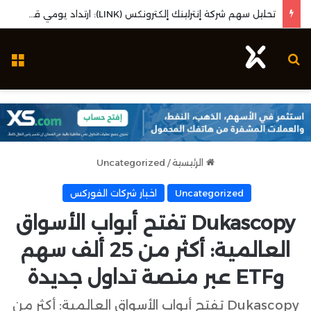
تحليل سهم شركة إنترلينك إلكترونكس (LINK): ارتداد يومي قوي واختبار مستويات المقاومة المحورية
بحث عن
ال
الرئيسية
/
Uncategorized
Uncategorized
اخبار شركات الفوركس
Dukascopy تفتح أبواب الأسواق
العالمية: أكثر من 25 ألف سهم
وETF عبر منصة تداول جديدة
Dukascopy تفتح أبواب الأسواق العالمية: أكثر من