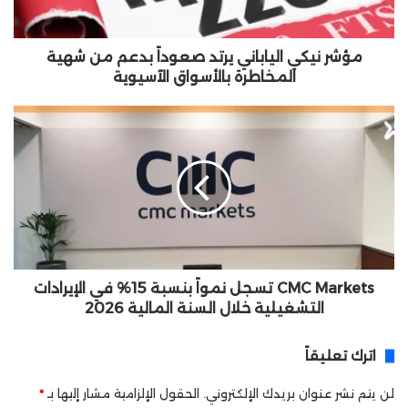
ي
ا
ل
مؤشر نيكي الياباني يرتد صعوداً بدعم من شهية
ي
المخاطرة بالأسواق الآسيوية
ا
ب
C
ا
M
ن
C
ي
M
ي
a
ر
r
ت
k
د
e
ص
t
ع
s
CMC Markets تسجل نمواً بنسبة 15% في الإيرادات
و
ت
التشغيلية خلال السنة المالية 2026
د
س
اً
ج
اترك تعليقاً
ب
ل
د
ن
لن يتم نشر عنوان بريدك الإلكتروني.
الحقول الإلزامية مشار إليها بـ
*
ع
م