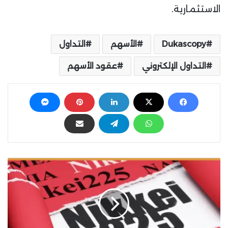
الاستثمارية.
Dukascopy
الأسهم
التداول
التداول الإلكتروني
عقود الأسهم
م
ؤ
ش
ر
ن
ي
ك