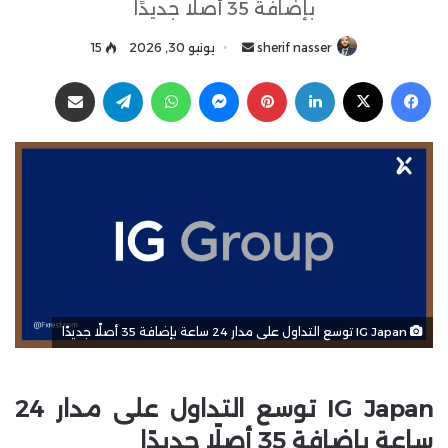
بإضافة 35 أصلًا جديدًا
sherif nasser
أ
يونيو 30, 2026
15
ر
فيسبوك
‫X
لينكدإن
بينتيريست
ماسنجر
واتساب
تيلقرام
مشاركة عبر البريد
س
ل
ب
ر
ي
د
ا
إ
ل
ك
IG Japan توسع التداول على مدار 24 ساعة بإضافة 35 أصلًا جديدًا
ت
ر
و
IG Japan توسع التداول على مدار 24
ن
ي
ساعة بإضافة 35 أصلًا جديدًا