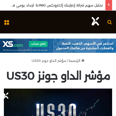
تحليل سهم شركة إنترلينك إلكترونكس (LINK): ارتداد يومي قوي واختبار مستويات المقاومة المحورية
بحث عن
ال
الرئيسية
/
مؤشر الداو جونز US30
مؤشر الداو جونز US30