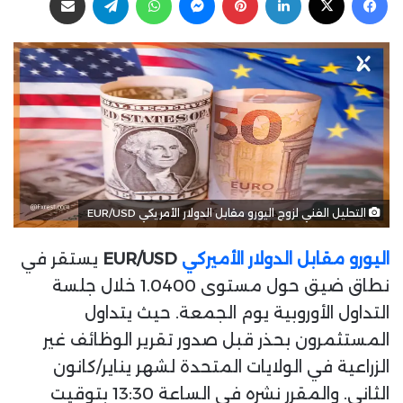
ب
س
ع
ل
ع
ب
ل
ر
ى
ي
X
د
ا
إ
ل
ك
التحليل الفني لزوج اليورو مقابل الدولار الأمريكي EUR/USD
ت
ر
اليورو مقابل الدولار الأميركي
EUR/USD
يستقر في
و
ن
نطاق ضيق حول مستوى 1.0400 خلال جلسة
ي
التداول الأوروبية يوم الجمعة. حيث يتداول
ا
المستثمرون بحذر قبل صدور تقرير الوظائف غير
الزراعية في الولايات المتحدة لشهر يناير/كانون
الثاني. والمقرر نشره في الساعة 13:30 بتوقيت