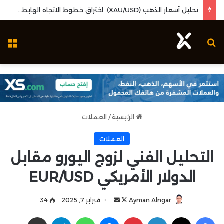
تحليل أسعار الذهب (XAU/USD): اختراق خطوط الاتجاه الهابطة وزخم بيانات البطالة الأمريكية
بحث عن
ال
الرئيسية
/
العملات
العملات
التحليل الفني لزوج اليورو مقابل
الدولار الأمريكي EUR/USD
Ayman Alngar
ت
أ
فبراير 7, 2025
34
ا
ر
فيسبوك
‫X
لينكدإن
بينتيريست
ماسنجر
واتساب
تيلقرام
مشاركة عبر البريد