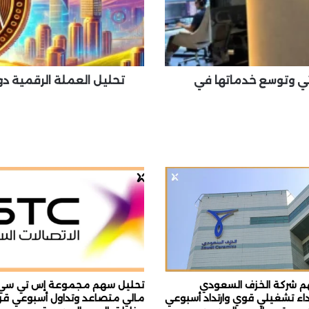
ع
م
ل
ة
ا
ل
 على ترخيص CMA الإماراتي وتوسع خدماتها في
تحليل العملة الرقمية دو
ر
ق
م
ي
ة
د
و
ج
ك
و
ي
ن
:
ه
م شركة الخزف السعودي
تحليل سهم مجموعة إس تي سي: 
ل
20): أداء تشغيلي قوي وارتداد أسبوعي
مالي متصاعد وتداول أسبوعي قر
ت