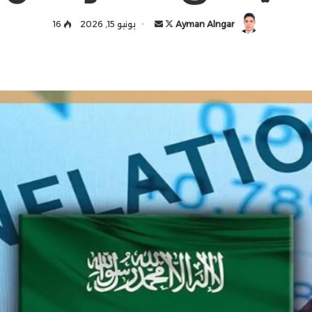
Ayman Alngar
ت
أ
يونيو 15, 2026
16
ا
ر
ب
س
ع
ل
ع
ب
ل
ر
ى
ي
X
د
ا
إ
ل
ك
ت
ر
و
ن
ي
ا