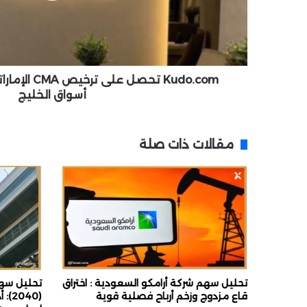
m
ت
ح
ص
ل
ع
Kudo.com تحصل
ل
أسواق الخليج
ى
ت
ر
مقالات ذات صلة
خ
ي
ص
C
M
A
ا
ل
إ
م
تحليل سهم شركة أرامكو السعودية : اختراق
تحليل سه
ا
قاع مزدوج وزخم أرباح فصلية قوية
(40
ر