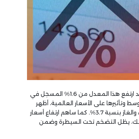
خلال شهر مايو الماضي ليصل إلى 1.8% على أساس سنوي. وقد ارتفع هذا المعدل من 1.6% المسجل في
سط وتأثيرها على الأسعار العالمية، أظهر
تماسكاً ملحوظاً. وتعود هذه الزيادة إلى صعود أقسام السكن والمياه والكهرباء والغاز بنسبة 3.7%. كما ساهم ارتفاع أسعار
نحو 1.7% في هذا التوجه. وبناءً على ذلك، يظل التضخم تحت السيطرة وضمن