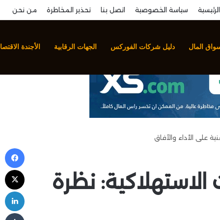
الرئيسية
سياسة الخصوصية
اتصل بنا
تحذير المخاطرة
من نحن
سواق المال
دليل شركات الفوركس
الجهات الرقابية
الأجندة الاقتصا
ة على الأداء والآفاق
في
‫X
لاستهلاكية: نظرة
لي