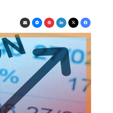
فيسبوك
‫X
لينكدإن
بينتيريست
ماسنجر
مشاركة عبر البريد