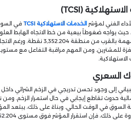
تهلاكية (TCSI)
لأداء الفني لمؤشر
الخدمات الاستهلاكية TCSI
في السوق 
ث يواجه ضغوطاً بيعية من خط الاتجاه الهابط العلوي
للتعافي والاستقرار فوق مستويات الدعم الم
ة للمشترين. ومن المهم مراقبة التفاعل مع مستويات 
الاستهلاكية.
وك السعري
ياني إلى وجود تحسن تدريجي في الزخم الشرائي داخل ا
لية حدوث تقاطع إيجابي في حال استمرار الزخم. ومن 
4، مما يعكس حيادية السوق في الوقت الحالي. وبناءً على ذلك، يب