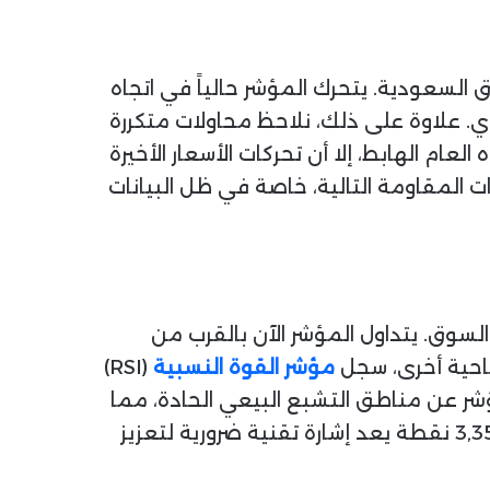
السعودية. يتحرك المؤشر حالياً في اتجاه
. علاوة على ذلك، نلاحظ محاولات متكررة
همة بالقرب من منطقة 3,352.204 نقطة. ورغم الاتجاه العام الهابط، إلا أن تحركات الأسعار الأخيرة
المقاومة التالية، خاصة في ظل البيانات
لسوق. يتداول المؤشر الآن بالقرب من
ناحية أخرى، سجل
مؤشر القوة النسبية
(RSI)
تعد المؤشر عن مناطق التشبع البيعي الحادة، مما
يعطي مساحة أكبر لحركة إيجابية قادمة. علاوة على ذلك، فإن استقرار المؤشر فوق مستوى 3,352.204 نقطة يعد إشارة تقنية ضرورية لتعزيز