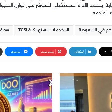
هاية، يعتمد الأداء المستقبلي للمؤشر على توازن الس
 القادمة.
خم في السعودية
الخدمات الاستهلاكية TCSI
مؤش
‫X
لينكدإن
بينتيريست
ماسنجر
ت
ح
ل
ي
ل
ا
ل