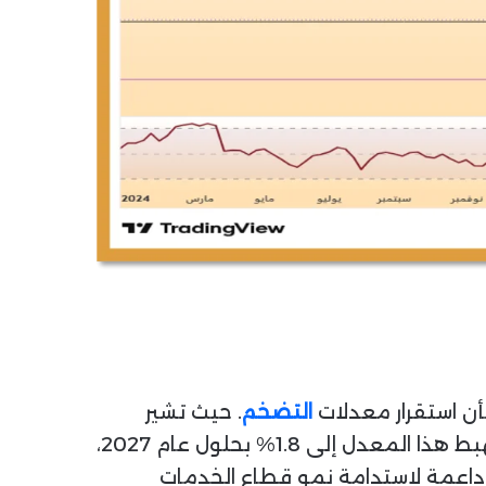
أن استقرار معدلات
التضخم
. حيث تشير
التقديرات إلى استقرار التضخم في المملكة عند مستوى 2% خلال العام الجاري. ومن المتوقع أن يهبط هذا المعدل إلى 1.8% بحلول عام 2027،
 البيئة الاقتصادية داعمة لاستدامة نمو قطاع الخدمات