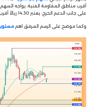
على جانب الدعم الحرج، يعتبر 14.30 ريالاً أقرب منطقة دعم حيوية للسهم. يلي هذا الدعم، بشكل مباشر، منطقة دعم أخرى عند 11.70 ريالاً.
وكما موضح على الرسم المرفق اهم
مستويات