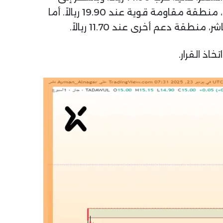
أقرب مناطق المقاومة الفنية، يواجه السهم مقاومة فورية عند 17.00 ريالاً. يلي ذلك، وبشكل حاسم، منطقة مقاومة قوية عند 19.90 ريالاً. أما
اذ القرار.