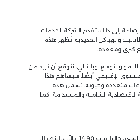
دات. إضافة إلى ذلك، تقدم الشركة الخدمات
بيب والهياكل الحديدية. تُظهر هذه
يع كبرى ومعقدة.
للنمو والتوسع. وبالتالي، نتوقع أن تزيد من
لمستوى الإقليمي أيضًا. سيساهم هذا
اعات متعددة وحيوية. تشمل هذه
ة الاقتصادية الشاملة والمستدامة. كما
(TADAWUL) حركة سعرية إيجابية على المدى الطويل. يتداول السعر، حاليًا، قرب 14.90 ريالاً. وبالنظر إلى