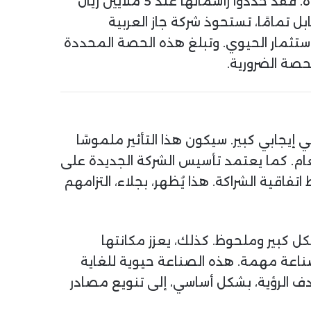
الالتزام العميق بتعزيز الصناعة المحلية وتوطينها. كما توضح الشركة تفاصيل رأسمال الشركة الجديدة. فقد حددوا رأسمالها عند 5 ملايين ريال
 الرأسمال الأولي. في المقابل تمامًا، تستحوذ شركة جاز العربية
 هذا الاستثمار الحيوي. وتبلغ هذه الحصة المحددة
 إيجابي كبير. سيكون هذا التأثير ملموسًا
عام. كما يعتمد تأسيس الشركة الجديدة على
اقية الشراكة. هذا يُظهر، بجلاء، التزامهم
كل كبير وملحوظ. كذلك، يعزز مكانتها
صناعة مهمة. هذه الصناعة حيوية للغاية
 يدعم هذا التعاون أهداف رؤية السعودية 2030 الطموحة. تهدف الرؤية، بشكل أساسي، إلى تنويع مصادر