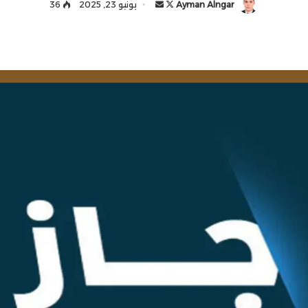
Ayman Alngar
ت
أ
يونيو 23, 2025
36
ا
ر
ب
س
ع
ل
ع
ب
ل
ر
ى
ي
X
د
ا
إ
ل
ك
ت
ر
و
ن
ي
ا